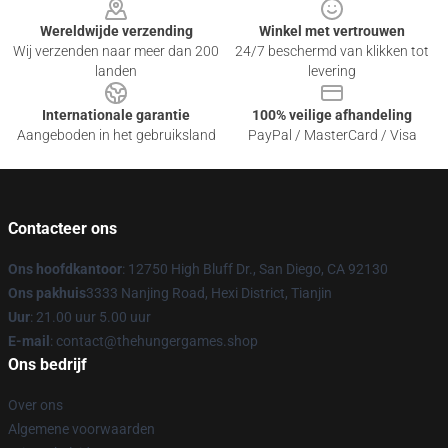
Wereldwijde verzending
Winkel met vertrouwen
Wij verzenden naar meer dan 200
24/7 beschermd van klikken tot
landen
levering
Internationale garantie
100% veilige afhandeling
Aangeboden in het gebruiksland
PayPal / MasterCard / Visa
Contacteer ons
Ons hoofdkantoor
: 12750 High Bluff Dr., San Diego, CA 92130
Ons pakhuis
3333 Nanjing Road, Hexi District, Tianjin
Uur
: 21.00 uur 5.00 uur
E-mail
: contact@thehungergames.shop
Ons bedrijf
Over ons
Algemene voorwaarden