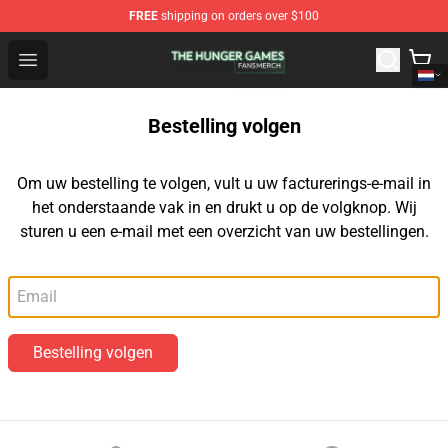
FREE
shipping on orders over $100
The Hunger Games Shop - Official The Hunger Games Me
Open menu
Bestelling volgen
Om uw bestelling te volgen, vult u uw facturerings-e-mail in
het onderstaande vak in en drukt u op de volgknop. Wij
sturen u een e-mail met een overzicht van uw bestellingen.
E-mail
Bestelling volgen
Footer