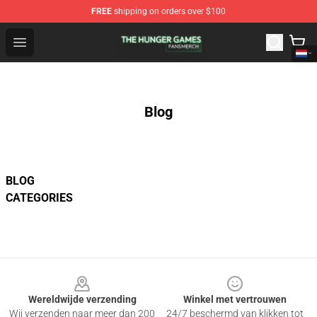
FREE
shipping on orders over $100
The Hunger Games Shop - Official The Hunger Games Me
Open menu
Blog
BLOG
CATEGORIES
Footer
Wereldwijde verzending
Winkel met vertrouwen
Wij verzenden naar meer dan 200
24/7 beschermd van klikken tot