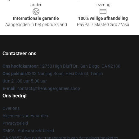
landen
levering
Internationale garantie
100% veilige afhandeling
Aangeboden in het gebruiksland
PayPal / MasterCard / Visa
Contacteer ons
Ons hoofdkantoor
: 12750 High Bluff Dr., San Diego, CA 92130
Ons pakhuis
3333 Nanjing Road, Hexi District, Tianjin
Uur
: 21.00 uur 5.00 uur
E-mail
: contact@thehungergames.shop
Ons bedrijf
Over ons
Algemene voorwaarden
Privacybeleid
DMCA - Auteursrechtbeleid
CA SB657: Wet op de transparantie van de toeleveringsketen