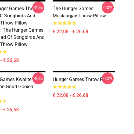
-20%
-20%
nger Games The
The Hunger Games
Of Songbirds And
Mockingjay Throw Pillow
Throw Pillow
d: The Hunger Games
€ 22,08 - € 26,68
lad Of Songbirds And
Throw Pillow
- € 26,68
-20%
-20%
Games Kwaliteit
Hunger Games Throw Pillow
afie Goud Gooien
€ 22,08 - € 26,68
- € 26,68