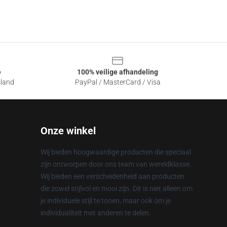
e
100% veilige afhandeling
sland
PayPal / MasterCard / Visa
Onze winkel
Wij bieden hoogwaardige producten die speciaal
zijn ontworpen door ons team van wereldklasse.
Wij bieden een verscheidenheid aan producten
die zowel stijlvol en mooi zijn. Dit is niet alleen om
je individuele stijl te tonen, maar ook om je
individualiteit met anderen te delen.