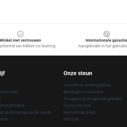
Winkel met vertrouwen
Internationale garanti
chermd van klikken tot levering
Aangeboden in het gebruik
jf
Onze steun
Verzend- en leveringsbeleid
oorwaarden
Betalingsvoorwaarden
d
Teruggave & terugbetalingsbeleid
rsrechtbeleid
Contacteer ons
t op de transparantie van de
Klantenhulp (FAQ)
keten
Whosale