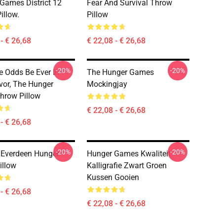
Games District 12
Fear And Survival Throw
illow.
Pillow
- € 26,68
€ 22,08 - € 26,68
-20%
-20%
 Odds Be Ever In
The Hunger Games
vor, The Hunger
Mockingjay
hrow Pillow
€ 22,08 - € 26,68
- € 26,68
-20%
-20%
 Everdeen Hunger
Hunger Games Kwaliteit
illow
Kalligrafie Zwart Groen
Kussen Gooien
- € 26,68
€ 22,08 - € 26,68