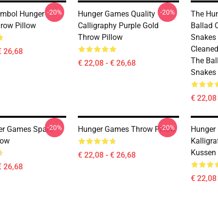
-20%
-20%
mbol Hunger
Hunger Games Quality
The Hu
row Pillow
Calligraphy Purple Gold
Ballad 
Throw Pillow
Snakes 
Cleane
€ 26,68
The Bal
€ 22,08 - € 26,68
Snakes 
€ 22,08 
-20%
-20%
er Games Spark
Hunger Games Throw Pillow
Hunger 
low
Kalligr
Kussen
€ 22,08 - € 26,68
€ 26,68
€ 22,08 