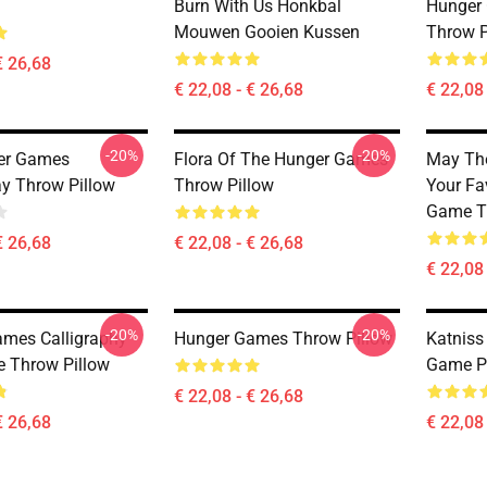
Burn With Us Honkbal
Hunger 
Mouwen Gooien Kussen
Throw P
€ 26,68
€ 22,08 - € 26,68
€ 22,08 
-20%
-20%
er Games
Flora Of The Hunger Games
May The
y Throw Pillow
Throw Pillow
Your Fa
Game T
€ 26,68
€ 22,08 - € 26,68
€ 22,08 
-20%
-20%
mes Calligraphy
Hunger Games Throw Pillow
Katniss
e Throw Pillow
Game P
€ 22,08 - € 26,68
€ 26,68
€ 22,08 