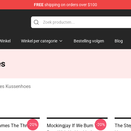
FREE
shipping on orders over $100
Merchandise Store
Winkel
Winkel per categorie
Bestelling volgen
Blog
es
es Kussenhoes
-20%
-20%
ames The Throw
Mockingjay If We Burn You
The Ste