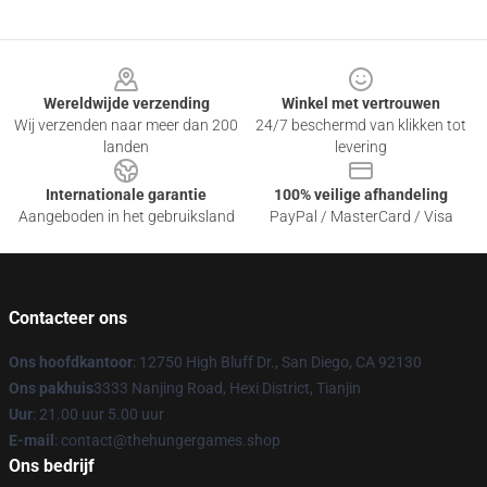
Footer
Wereldwijde verzending
Winkel met vertrouwen
Wij verzenden naar meer dan 200
24/7 beschermd van klikken tot
landen
levering
Internationale garantie
100% veilige afhandeling
Aangeboden in het gebruiksland
PayPal / MasterCard / Visa
Contacteer ons
Ons hoofdkantoor
: 12750 High Bluff Dr., San Diego, CA 92130
Ons pakhuis
3333 Nanjing Road, Hexi District, Tianjin
Uur
: 21.00 uur 5.00 uur
E-mail
: contact@thehungergames.shop
Ons bedrijf