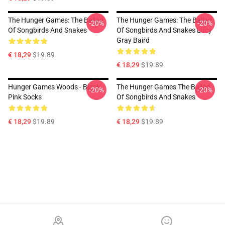
The Hunger Games: The Ballad
The Hunger Games: The Ballad
-20%
-20%
Of Songbirds And Snakes
Of Songbirds And Snakes Lucy
Gray Baird
€ 18,29
$19.89
€ 18,29
$19.89
Hunger Games Woods - Black
The Hunger Games The Ballad
-20%
-20%
Pink Socks
Of Songbirds And Snakes
€ 18,29
$19.89
€ 18,29
$19.89
Footer