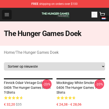
FREE
shipping on orders over $100
The Hunger Games Shop - Official The Hunger Games Me
Open menu
The Hunger Games Doek
Home
/
The Hunger Games Doek
Finnick Odair Vintage Gold LA
Mockingjay White Smoke LA
-20%
-20%
0406 The Hunger Games Wash
0406 The Hunger Games T-
T-Shirts
Shirts
€ 32,20
$35
€ 24,38 - € 28,06