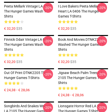
Peeta Mellark Vintage LA 0406
I Love Bakers Peeta Mellark
-20%
-20%
The Hunger Games Wash T-
Heart LA 0406 The Hunger
Shirts
Games T-Shirts
€ 32,20
$35
€ 32,20
$35
Finnick Odair Vintage LA 0406
Book And Movies DTNK2205
-20%
-20%
The Hunger Games Wash T-
Washed The Hunger Games T-
Shirts
Shirts
€ 32,20
$35
€ 32,20
$35
Out Of Print DTNK2205 The
Jigsaw Beach Palm Trees LA
-20%
-20%
Hunger Games T-Shirts
2105 The Hunger Games T-
Shirts
€ 24,38 - € 28,06
€ 24,38 - € 28,06
Songbirds And Snakes Wreath
Lionsgate Horror Red LA 2105
-20%
-20%
LA 2105 The Hunger Games T-
The Hunger Games T-Shirts