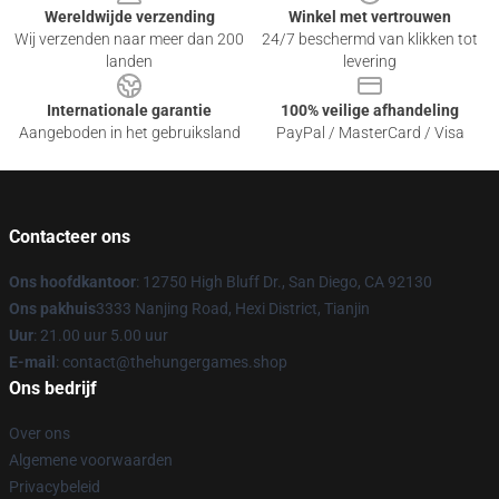
Wereldwijde verzending
Winkel met vertrouwen
Wij verzenden naar meer dan 200
24/7 beschermd van klikken tot
landen
levering
Internationale garantie
100% veilige afhandeling
Aangeboden in het gebruiksland
PayPal / MasterCard / Visa
Contacteer ons
Ons hoofdkantoor
: 12750 High Bluff Dr., San Diego, CA 92130
Ons pakhuis
3333 Nanjing Road, Hexi District, Tianjin
Uur
: 21.00 uur 5.00 uur
E-mail
: contact@thehungergames.shop
Ons bedrijf
Over ons
Algemene voorwaarden
Privacybeleid