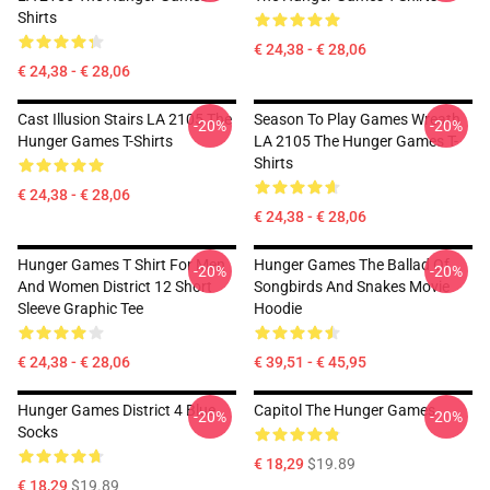
Shirts
€ 24,38 - € 28,06
€ 24,38 - € 28,06
Cast Illusion Stairs LA 2105 The
Season To Play Games Wreath
-20%
-20%
Hunger Games T-Shirts
LA 2105 The Hunger Games T-
Shirts
€ 24,38 - € 28,06
€ 24,38 - € 28,06
Hunger Games T Shirt For Men
Hunger Games The Ballad Of
-20%
-20%
And Women District 12 Short
Songbirds And Snakes Movie
Sleeve Graphic Tee
Hoodie
€ 24,38 - € 28,06
€ 39,51 - € 45,95
Hunger Games District 4 Blue
Capitol The Hunger Games
-20%
-20%
Socks
€ 18,29
$19.89
€ 18,29
$19.89