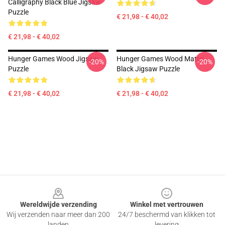
Calligraphy Black Blue Jigsaw
Puzzle
€ 21,98 - € 40,02
€ 21,98 - € 40,02
Hunger Games Wood Jigsaw
Hunger Games Wood Matte
-20%
-20%
Puzzle
Black Jigsaw Puzzle
€ 21,98 - € 40,02
€ 21,98 - € 40,02
Footer
Wereldwijde verzending
Winkel met vertrouwen
Wij verzenden naar meer dan 200
24/7 beschermd van klikken tot
landen
levering