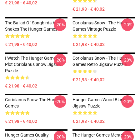
€ 21,98 - € 40,02
€ 21,98 - € 40,02
The Ballad Of Songbirds And
Coriolanus Snow - The Hunger
-20%
-20%
Snakes The Hunger Games
Games Vintage Puzzle
€ 21,98 - € 40,02
€ 21,98 - € 40,02
I Watch The Hunger Games For
Coriolanus Snow - The Hunger
-20%
-20%
Plot Coriolanus Snow Jigsaw
Games Retro Jigsaw Puzzle
Puzzle
€ 21,98 - € 40,02
€ 21,98 - € 40,02
Coriolanus Snow-The Hunger
Hunger Games Wood Black
-20%
-20%
Games
Jigsaw Puzzle
€ 21,98 - € 40,02
€ 21,98 - € 40,02
Hunger Games Quality
The Hunger Games Mentor
-20%
-20%