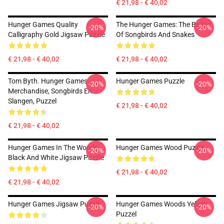
€ 21,98 - € 40,02
Hunger Games Quality
The Hunger Games: The Ballad
-20%
-20%
Calligraphy Gold Jigsaw Puzzle
Of Songbirds And Snakes
€ 21,98 - € 40,02
€ 21,98 - € 40,02
Tom Byth. Hunger Games
Hunger Games Puzzle
-20%
-20%
Merchandise, Songbirds En
Slangen, Puzzel
€ 21,98 - € 40,02
€ 21,98 - € 40,02
Hunger Games In The Woods -
Hunger Games Wood Puzzle
-20%
-20%
Black And White Jigsaw Puzzle
€ 21,98 - € 40,02
€ 21,98 - € 40,02
Hunger Games Jigsaw Puzzle
Hunger Games Woods Yellow
-20%
-20%
Puzzel