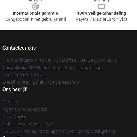
Internationale garantie
100% veilige afhandeling
Aangeboden in het gebruiksland
PayPal / MasterCard / Visa
Contacteer ons
Ons hoofdkantoor
: 12750 High Bluff Dr., San Diego, CA 92130
Ons pakhuis
3333 Nanjing Road, Hexi District, Tianjin
Uur
: 21.00 uur 5.00 uur
E-mail
: contact@thehungergames.shop
Ons bedrijf
Over ons
Algemene voorwaarden
Privacybeleid
DMCA - Auteursrechtbeleid
CA SB657: Wet op de transparantie van de toeleveringsketen