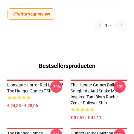
Write your review
1
/
1
Bestsellersproducten
Lionsgate Horror Red LA 2105
The Hunger Games Ballad Of
-20%
-20%
The Hunger Games T-Shirts
Songbirds And Snake Movie
Inspired Tom Blyth Rachel
Zegler Pullover Shirt
€ 24,38 - € 28,06
€ 37,67 - € 44,11
The Hunger Games
Hunger Games Merchandise