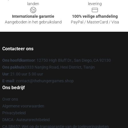
landen
levering
Internationale garantie
100% veilige afhandeling
Aangeboden in het gebruiksland
PayPal / MasterCard / Visa
Contacteer ons
Ons hoofdkantoor
: 12750 High Bluff Dr., San Diego, CA 92130
Ons pakhuis
3333 Nanjing Road, Hexi District, Tianjin
Uur
: 21.00 uur 5.00 uur
E-mail
: contact@thehungergames.shop
Ons bedrijf
Over ons
Algemene voorwaarden
Privacybeleid
DMCA - Auteursrechtbeleid
CA SB657: Wet op de transparantie van de toeleveringsketen