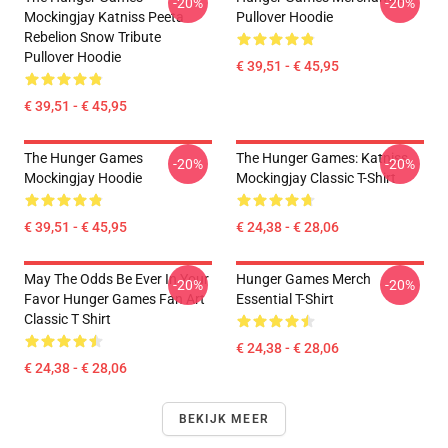
-20%
-20%
Mockingjay Katniss Peeta
Pullover Hoodie
Rebelion Snow Tribute
Pullover Hoodie
€ 39,51 - € 45,95
€ 39,51 - € 45,95
The Hunger Games
The Hunger Games: Katniss
-20%
-20%
Mockingjay Hoodie
Mockingjay Classic T-Shirt
€ 39,51 - € 45,95
€ 24,38 - € 28,06
May The Odds Be Ever In Your
Hunger Games Merch
-20%
-20%
Favor Hunger Games Fan Art
Essential T-Shirt
Classic T Shirt
€ 24,38 - € 28,06
€ 24,38 - € 28,06
BEKIJK MEER