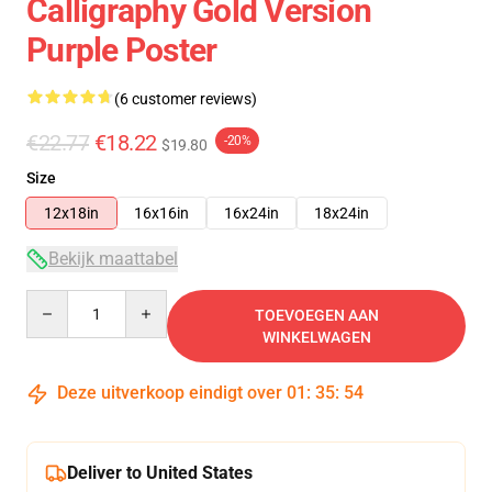
Calligraphy Gold Version
Purple Poster
(6 customer reviews)
€22.77
€18.22
-20%
$19.80
Size
12x18in
16x16in
16x24in
18x24in
Bekijk maattabel
Quantity
TOEVOEGEN AAN
WINKELWAGEN
Deze uitverkoop eindigt over
01
:
35
:
53
Deliver to United States