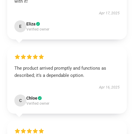
with it!
Apr 17, 2025
Eliza
E
Verified owner
The product arrived promptly and functions as
described; it’s a dependable option.
Apr 16, 2025
Chloe
C
Verified owner