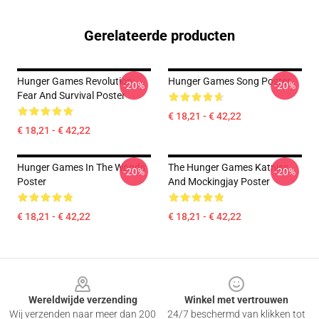
Gerelateerde producten
Hunger Games Revolution:
Hunger Games Song Poster
-20%
-20%
Fear And Survival Poster
€ 18,21 - € 42,22
€ 18,21 - € 42,22
Hunger Games In The Woods
The Hunger Games Katniss
-20%
-20%
Poster
And Mockingjay Poster
€ 18,21 - € 42,22
€ 18,21 - € 42,22
Footer
Wereldwijde verzending
Winkel met vertrouwen
Wij verzenden naar meer dan 200
24/7 beschermd van klikken tot