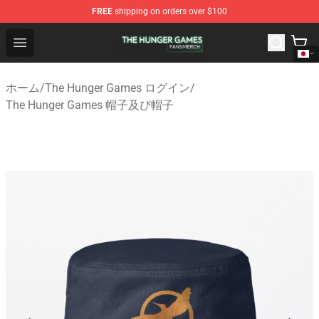
FREE
shipping on orders over $100
The Hunger Games Shop - Official The Hunger Games Me
Open menu
ホーム
/
The Hunger Games ログイン
/
The Hunger Games 帽子及び帽子