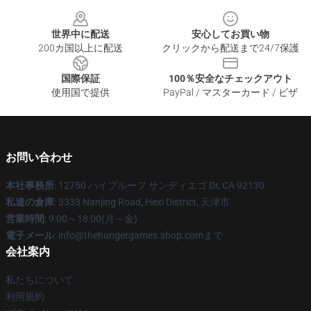
Footer
世界中に配送
安心してお買い物
200カ国以上に配送
クリックから配送まで24/7保護
国際保証
100％安全なチェックアウト
使用国で提供
PayPal / マスターカード / ビザ
お問い合わせ
本社事務所
: 12750 ハイブルーフ サンディエゴ Dr, CA 92130
私達の倉庫
: 3333 Nanjing Road, Hexi District, 天津市
営業時間
: 9:00～18:00(月～金)
電子メール
: info@thehungergames.shop.comまで
会社案内
私たちについて
利用規約