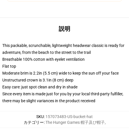
説明
This packable, scrunchable, lightweight headwear classic is ready for
adventure, from the beach to the street to the trail
Breathable 100% cotton with eyelet ventilation
Flat top
Moderate brim is 2.2in (5.5 cm) wide to keep the sun off your face
Unstructured crown is 3.1in (8 cm) deep
Easy care: just spot clean and dry in shade
Since every item is made just for you by your local third-party fulfiller,
there may be slight variances in the product received
SKU
:
157073483-US-bucket-hat
カテゴリー
:
The Hunger Games 帽子及び帽子
,