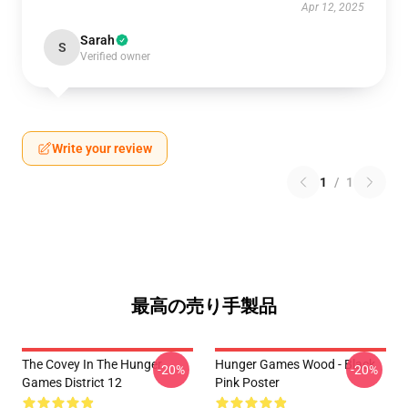
Apr 12, 2025
Sarah
S
Verified owner
Write your review
1
/
1
最高の売り手製品
The Covey In The Hunger
Hunger Games Wood - Black
-20%
-20%
Games District 12
Pink Poster