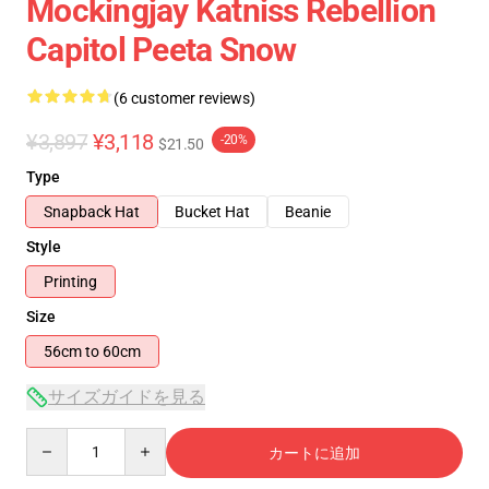
Mockingjay Katniss Rebellion
Capitol Peeta Snow
(6 customer reviews)
¥3,897
¥3,118
-20%
$21.50
Type
Snapback Hat
Bucket Hat
Beanie
Style
Printing
Size
56cm to 60cm
サイズガイドを見る
Quantity
カートに追加