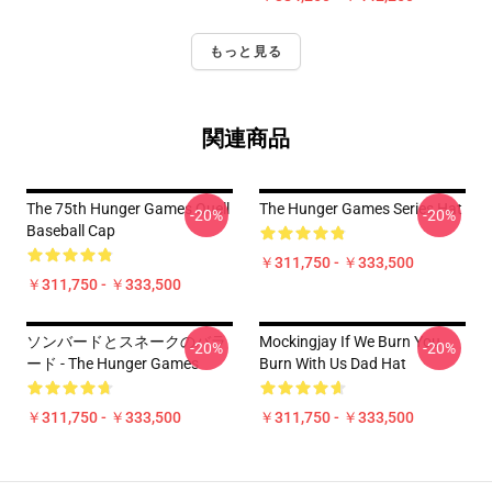
もっと見る
関連商品
The 75th Hunger Games Quell
The Hunger Games Series Hat
-20%
-20%
Baseball Cap
￥311,750 - ￥333,500
￥311,750 - ￥333,500
ソンバードとスネークのバラ
Mockingjay If We Burn You
-20%
-20%
ード - The Hunger Games
Burn With Us Dad Hat
￥311,750 - ￥333,500
￥311,750 - ￥333,500