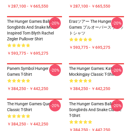
￥287,100 - ￥665,550
￥287,100 - ￥665,550
The Hunger Games Ballad Of
Erasツアー The Hunger
-20%
-20%
Songbirds And Snake Movie
Games プルオーバースウェッ
Inspired Tom Blyth Rachel
トシャツ
Zegler Pullover Shirt
￥593,775 - ￥695,275
￥593,775 - ￥695,275
Panem Symbol Hunger
The Hunger Games: Katniss
-20%
-20%
Games T-Shirt
Mockingjay Classic T-Shirt
￥384,250 - ￥442,250
￥384,250 - ￥442,250
The Hunger Games Quell
The Hunger Games Ballad Of
-20%
-20%
Classic T-Shirt
Songbirds And Snake Classic
T-Shirt
￥384,250 - ￥442,250
￥384,250 - ￥442,250