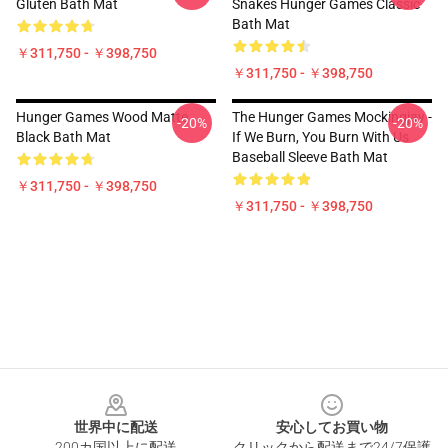
Gluten Bath Mat
Snakes Hunger Games Classic
Bath Mat
￥311,750 - ￥398,750
￥311,750 - ￥398,750
Hunger Games Wood Matte
The Hunger Games Mockingjay -
-20%
-20%
Black Bath Mat
If We Burn, You Burn With Us
Baseball Sleeve Bath Mat
￥311,750 - ￥398,750
￥311,750 - ￥398,750
Footer
世界中に配送
安心してお買い物
200カ国以上に配送
クリックから配送まで24/7保護