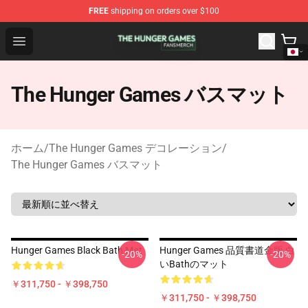
FREE
shipping on orders over $100
The Hunger Games Shop - Official The Hunger Games Me
Open menu
The Hunger Games バスマット
ホーム
/
The Hunger Games デコレーション
/
The Hunger Games バスマット
Hunger Games Black Bath Mat
Hunger Games 品質書道金版 白
-20%
-20%
いBathのマット
￥311,750 - ￥398,750
￥311,750 - ￥398,750