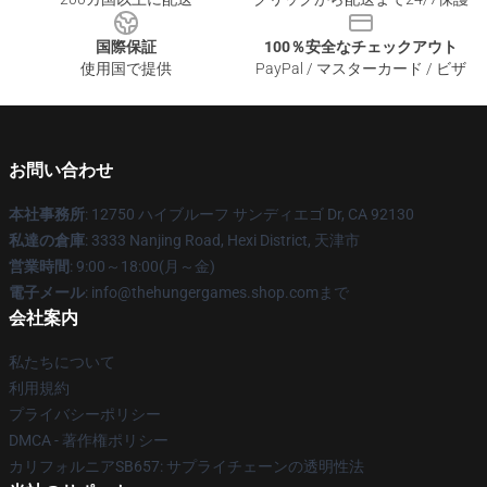
国際保証
100％安全なチェックアウト
使用国で提供
PayPal / マスターカード / ビザ
お問い合わせ
本社事務所
: 12750 ハイブルーフ サンディエゴ Dr, CA 92130
私達の倉庫
: 3333 Nanjing Road, Hexi District, 天津市
営業時間
: 9:00～18:00(月～金)
電子メール
: info@thehungergames.shop.comまで
会社案内
私たちについて
利用規約
プライバシーポリシー
DMCA - 著作権ポリシー
カリフォルニアSB657: サプライチェーンの透明性法