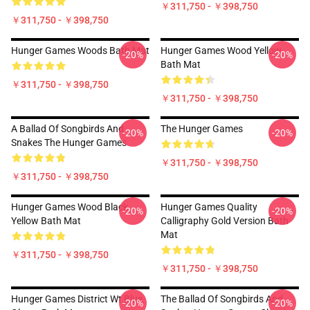
￥311,750 - ￥398,750
￥311,750 - ￥398,750
Hunger Games Woods Bath Mat
Hunger Games Wood Yellow
-20%
-20%
Bath Mat
￥311,750 - ￥398,750
￥311,750 - ￥398,750
A Ballad Of Songbirds And
The Hunger Games
-20%
-20%
Snakes The Hunger Games
￥311,750 - ￥398,750
￥311,750 - ￥398,750
Hunger Games Wood Black
Hunger Games Quality
-20%
-20%
Yellow Bath Mat
Calligraphy Gold Version Bath
Mat
￥311,750 - ￥398,750
￥311,750 - ￥398,750
Hunger Games District Wt Blue
The Ballad Of Songbirds And
-20%
-20%