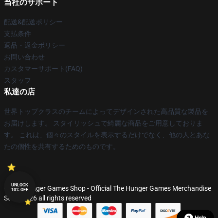
当社のサポート
配送&配送ポリシー
支払条件
返品・返金ポリシー
お問い合わせ
カスタマーサポート(FAQ)
スタッフ
私達の店
世界トップクラスのチームによってデザインされた高品質な製品を
お届けします。 スタイリッシュで綺麗な商品をご用意しておりま
す。 これは、個々のスタイルを表示するだけでなく、他の人とあな
たの個性を共有するためのものです。
UNLOCK
© The Hunger Games Shop - Official The Hunger Games Merchandise
10% OFF
Store 2026 all rights reserved