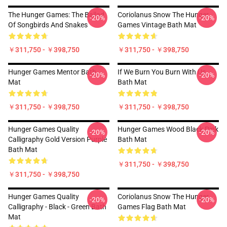
The Hunger Games: The Ballad
Coriolanus Snow The Hunger
-20%
-20%
Of Songbirds And Snakes
Games Vintage Bath Mat
￥311,750 - ￥398,750
￥311,750 - ￥398,750
Hunger Games Mentor Bath
If We Burn You Burn With Us
-20%
-20%
Mat
Bath Mat
￥311,750 - ￥398,750
￥311,750 - ￥398,750
Hunger Games Quality
Hunger Games Wood Black Pink
-20%
-20%
Calligraphy Gold Version Purple
Bath Mat
Bath Mat
￥311,750 - ￥398,750
￥311,750 - ￥398,750
Hunger Games Quality
Coriolanus Snow The Hunger
-20%
-20%
Calligraphy - Black - Green Bath
Games Flag Bath Mat
Mat