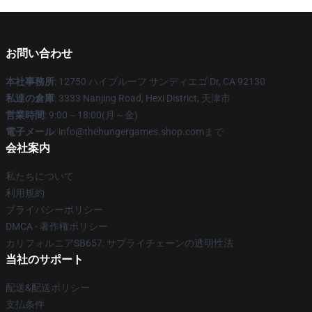
お問い合わせ
本社事務所
: 12750 ハイブルーフ サンディエゴ Dr, CA 92130
私達の倉庫
: 3333 Nanjing Road, Hexi District, 天津市
営業時間
: 9:00～18:00(月～金)
電子メール
: info@thehungergames.shop.comまで
会社案内
私たちについて
利用規約
プライバシーポリシー
DMCA - 著作権ポリシー
カリフォルニアSB657: サプライチェーンの透明性法
当社のサポート
配送&配送ポリシー
支払条件