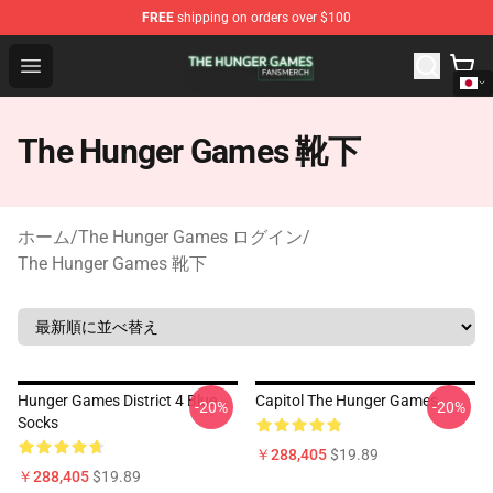
FREE
shipping on orders over $100
The Hunger Games Shop - Official The Hunger Games Me
Open menu
The Hunger Games 靴下
ホーム
/
The Hunger Games ログイン
/
The Hunger Games 靴下
Hunger Games District 4 Blue
Capitol The Hunger Games
-20%
-20%
Socks
￥288,405
$19.89
￥288,405
$19.89