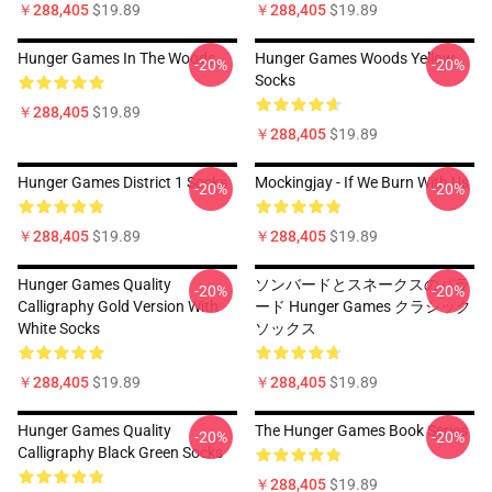
￥288,405
$19.89
￥288,405
$19.89
Hunger Games In The Woods
Hunger Games Woods Yellow
-20%
-20%
Socks
￥288,405
$19.89
￥288,405
$19.89
Hunger Games District 1 Socks
Mockingjay - If We Burn With Us
-20%
-20%
￥288,405
$19.89
￥288,405
$19.89
Hunger Games Quality
ソンバードとスネークスのバラ
-20%
-20%
Calligraphy Gold Version With
ード Hunger Games クラシック
White Socks
ソックス
￥288,405
$19.89
￥288,405
$19.89
Hunger Games Quality
The Hunger Games Book Series
-20%
-20%
Calligraphy Black Green Socks
￥288,405
$19.89