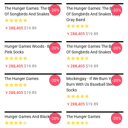
The Hunger Games: The Ballad
The Hunger Games: The Ballad
-20%
-20%
Of Songbirds And Snakes
Of Songbirds And Snakes Lucy
Gray Baird
￥288,405
$19.89
￥288,405
$19.89
Hunger Games Woods - Black
The Hunger Games The Ballad
-20%
-20%
Pink Socks
Of Songbirds And Snakes
￥288,405
$19.89
￥288,405
$19.89
The Hunger Games
Mockingjay - If We Burn You
-20%
-20%
Burn With Us Baseball Sleeve
Socks
￥288,405
$19.89
￥288,405
$19.89
Hunger Games And Black Socks
The Hunger Games
-20%
-20%