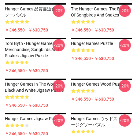
Hunger Games 品質書道金ジグ
The Hunger Games: The Ballad
-20%
-20%
ソーパズル
Of Songbirds And Snakes
￥346,550 - ￥630,750
￥346,550 - ￥630,750
Tom Byth - Hunger Games
Hunger Games Puzzle
-20%
-20%
Merchandise, Songbirds And
Snakes, Jigsaw Puzzle
￥346,550 - ￥630,750
￥346,550 - ￥630,750
Hunger Games In The Woods -
Hunger Games Wood Puzzle
-20%
-20%
Black And White Jigsaw Puzzle
￥346,550 - ￥630,750
￥346,550 - ￥630,750
Hunger Games Jigsaw Puzzle
Hunger Games ウッドズイエロ
-20%
-20%
ージグソーパズル
￥346,550 - ￥630,750