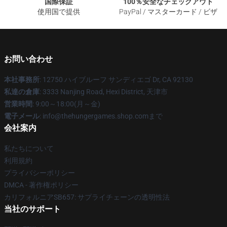
国際保証
100％安全なチェックアウト
使用国で提供
PayPal / マスターカード / ビザ
お問い合わせ
本社事務所
: 12750 ハイブルーフ サンディエゴ Dr, CA 92130
私達の倉庫
: 3333 Nanjing Road, Hexi District, 天津市
営業時間
: 9:00～18:00(月～金)
電子メール
: info@thehungergames.shop.comまで
会社案内
私たちについて
利用規約
プライバシーポリシー
DMCA - 著作権ポリシー
カリフォルニアSB657: サプライチェーンの透明性法
当社のサポート