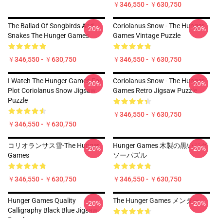
￥346,550 - ￥630,750
The Ballad Of Songbirds And
Coriolanus Snow - The Hunger
-20%
-20%
Snakes The Hunger Games
Games Vintage Puzzle
￥346,550 - ￥630,750
￥346,550 - ￥630,750
I Watch The Hunger Games For
Coriolanus Snow - The Hunger
-20%
-20%
Plot Coriolanus Snow Jigsaw
Games Retro Jigsaw Puzzle
Puzzle
￥346,550 - ￥630,750
￥346,550 - ￥630,750
コリオランサス雪-The Hunger
Hunger Games 木製の黒いジグ
-20%
-20%
Games
ソーパズル
￥346,550 - ￥630,750
￥346,550 - ￥630,750
Hunger Games Quality
The Hunger Games メンター
-20%
-20%
Calligraphy Black Blue Jigsaw