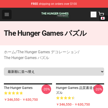
FREE
shipping on orders over $100
The Hunger Games Shop - Official The Hunger Games Me
Open menu
The Hunger Games パズル
ホーム
/
The Hunger Games デコレーション
/
The Hunger Games パズル
The Hunger Games
Hunger Games 品質書道金版パ
-20%
-20%
ズル
￥346,550 - ￥630,750
￥346,550 - ￥630,750