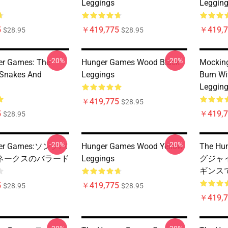
Leggings
Leggin
5
￥419,775
￥419,7
$28.95
$28.95
-20%
-20%
er Games: The
Hunger Games Wood Black
Mocking
 Snakes And
Leggings
Burn Wi
Leggin
￥419,775
$28.95
5
￥419,7
$28.95
-20%
-20%
ger Games:ソングバ
Hunger Games Wood Yellow
The H
ネークスのバラード
Leggings
グジャイ
ギンス
5
￥419,775
$28.95
$28.95
￥419,7