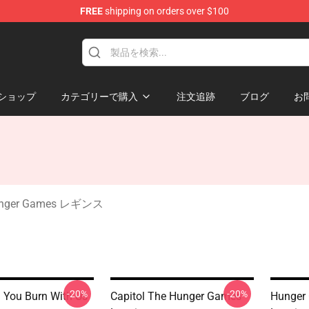
FREE
shipping on orders over $100
Merchandise Store
ショップ
カテゴリーで購入
注文追跡
ブログ
お
unger Games レギンス
-20%
-20%
n You Burn With Us
Capitol The Hunger Games
Hunger 