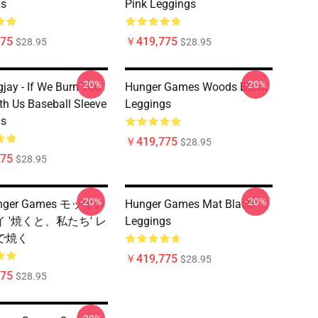
gs
Pink Leggings
75
￥419,775
$28.95
$28.95
-20%
-20%
jay - If We Burn You
Hunger Games Woods Black
th Us Baseball Sleeve
Leggings
gs
￥419,775
$28.95
75
$28.95
-20%
-20%
unger Games モッキン
Hunger Games Mat Black
 '焼くと、私たち' レ
Leggings
で焼く
￥419,775
$28.95
75
$28.95