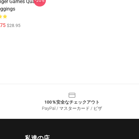
-20%
ger Games Quarter
eggings
75
$28.95
100％安全なチェックアウト
PayPal / マスターカード / ビザ
私達の店