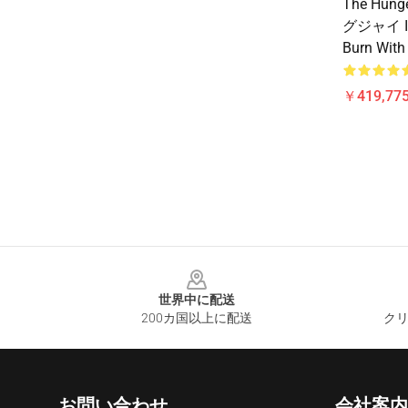
The Hun
グジャイ If
Burn Wi
￥419,77
Footer
世界中に配送
200カ国以上に配送
クリ
お問い合わせ
会社案内