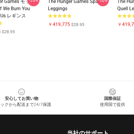
-20%
-20%
ger Games モッキン
The Hunger Games Spark
The Hun
 We Burn You
Leggings
Quell L
th Us レギンス
￥419,775
￥419,7
$28.95
5
$28.95
安心してお買い物
国際保証
ックから配送まで24/7保護
使用国で提供
当社のサポート