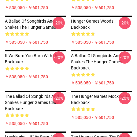
￥535,050 - ￥601,750
￥535,050 - ￥601,750
A Ballad Of Songbirds And
Hunger Games Woods
-20%
-20%
Snakes The Hunger Games
Backpack
￥535,050 - ￥601,750
￥535,050 - ￥601,750
If We Burn You Burn With Us
A Ballad Of Songbirds And
-20%
-20%
Backpack
Snakes The Hunger Games
Backpack
￥535,050 - ￥601,750
￥535,050 - ￥601,750
The Ballad Of Songbirds And
The Hunger Games Mockingjay
-20%
-20%
Snakes Hunger Games Classic
Backpack
Backpack
￥535,050 - ￥601,750
￥535,050 - ￥601,750