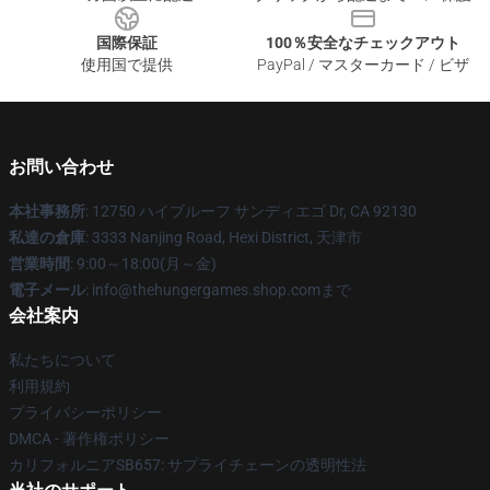
国際保証
100％安全なチェックアウト
使用国で提供
PayPal / マスターカード / ビザ
お問い合わせ
本社事務所
: 12750 ハイブルーフ サンディエゴ Dr, CA 92130
私達の倉庫
: 3333 Nanjing Road, Hexi District, 天津市
営業時間
: 9:00～18:00(月～金)
電子メール
: info@thehungergames.shop.comまで
会社案内
私たちについて
利用規約
プライバシーポリシー
DMCA - 著作権ポリシー
カリフォルニアSB657: サプライチェーンの透明性法