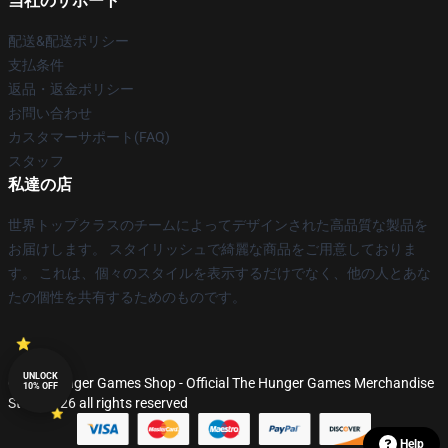
当社のサポート
配送&配送ポリシー
支払条件
返品・返金ポリシー
お問い合わせ
カスタマーサポート(FAQ)
スタッフ
私達の店
世界トップクラスのチームによってデザインされた高品質な製品を
お届けします。 スタイリッシュで綺麗な商品をご用意しておりま
す。 これは、個々のスタイルを表示するだけでなく、他の人とあな
たの個性を共有するためのものです。
UNLOCK
© The Hunger Games Shop - Official The Hunger Games Merchandise
10% OFF
Store 2026 all rights reserved
Help