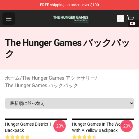
FREE
shipping on orders over $100
The Hunger Games Shop - Official The Hunger Games Me
Open menu
The Hunger Games バックパッ
ク
ホーム
/
The Hunger Games アクセサリー
/
The Hunger Games バックパック
Hunger Games District 1
Hunger Games In The Woods
-20%
-20%
Backpack
With A Yellow Backpack