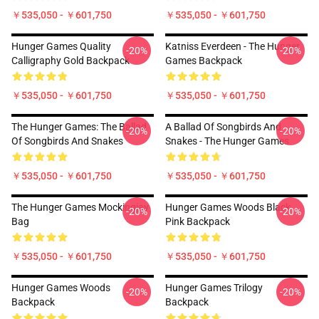
￥535,050 - ￥601,750
￥535,050 - ￥601,750
Hunger Games Quality
Katniss Everdeen - The Hunger
-20%
-20%
Calligraphy Gold Backpack
Games Backpack
￥535,050 - ￥601,750
￥535,050 - ￥601,750
The Hunger Games: The Ballad
A Ballad Of Songbirds And
-20%
-20%
Of Songbirds And Snakes
Snakes - The Hunger Games
￥535,050 - ￥601,750
￥535,050 - ￥601,750
The Hunger Games Mockingjay
Hunger Games Woods Black
-20%
-20%
Bag
Pink Backpack
￥535,050 - ￥601,750
￥535,050 - ￥601,750
Hunger Games Woods
Hunger Games Trilogy
-20%
-20%
Backpack
Backpack