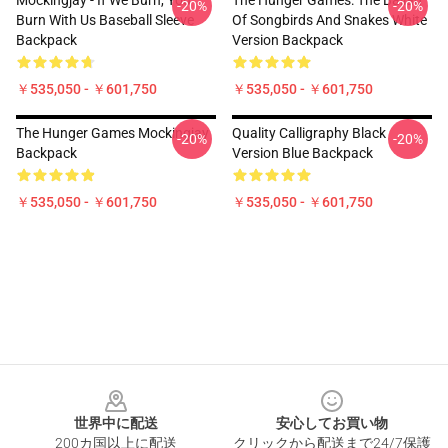
Mockingjay - If We Burn, You
The Hunger Games: The Ballad
-20%
-20%
Burn With Us Baseball Sleeve
Of Songbirds And Snakes White
Backpack
Version Backpack
￥535,050 - ￥601,750
￥535,050 - ￥601,750
The Hunger Games Mockingjay
Quality Calligraphy Black
-20%
-20%
Backpack
Version Blue Backpack
￥535,050 - ￥601,750
￥535,050 - ￥601,750
Footer
世界中に配送
安心してお買い物
200カ国以上に配送
クリックから配送まで24/7保護