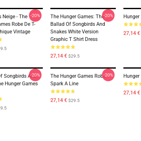
-20%
-20%
s Neige - The
The Hunger Games: The
Hunger 
mes Robe De T-
Ballad Of Songbirds And
phique Vintage
Snakes White Version
27,14 €
Graphic T Shirt Dress
9.5
27,14 €
$29.5
-20%
-20%
Of Songbirds And
The Hunger Games Robe
Hunger
he Hunger Games
Spark A Line
27,14 €
27,14 €
$29.5
9.5