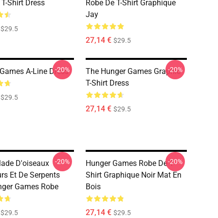
 T-Shirt Dress
Robe De T-Shirt Graphique
Jay
$29.5
27,14 €
$29.5
-20%
-20%
Games A-Line Dress
The Hunger Games Graphic
T-Shirt Dress
$29.5
27,14 €
$29.5
-20%
-20%
lade D'oiseaux
Hunger Games Robe De T-
rs Et De Serpents
Shirt Graphique Noir Mat En
nger Games Robe
Bois
27,14 €
$29.5
$29.5