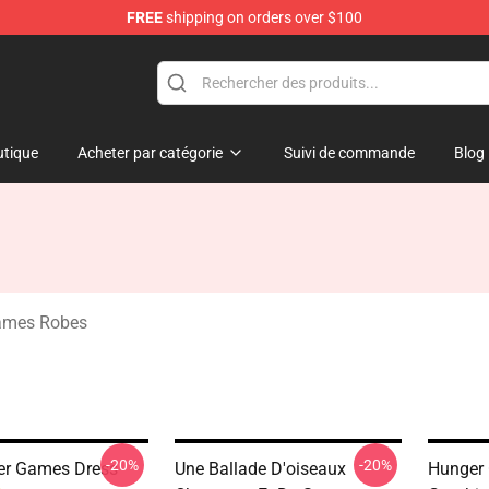
FREE
shipping on orders over $100
Merchandise Store
tique
Acheter par catégorie
Suivi de commande
Blog
ames Robes
-20%
-20%
er Games Dress
Une Ballade D'oiseaux
Hunger