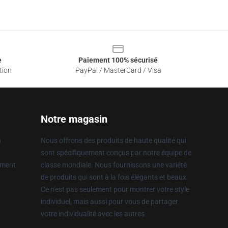
e
Paiement 100% sécurisé
tion
PayPal / MasterCard / Visa
Notre magasin
n
Nous offrons des produits de haute qualité qui
sont spécifiquement conçus par notre équipe de
ement
classe mondiale. Nous fournissons une variété
de produits qui sont à la fois élégants et beaux.
Ce n'est pas seulement pour montrer votre style
individuel, mais aussi pour vous de partager
votre individualité avec les autres.