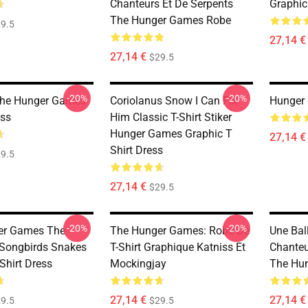
Chanteurs Et De Serpents
Graphic
The Hunger Games Robe
9.5
27,14 €
27,14 €
$29.5
-20%
-20%
The Hunger Games
Coriolanus Snow I Can Fix
Hunger 
ess
Him Classic T-Shirt Stiker
Hunger Games Graphic T
27,14 €
Shirt Dress
9.5
27,14 €
$29.5
-20%
-20%
er Games The
The Hunger Games: Robe De
Une Bal
 Songbirds Snakes
T-Shirt Graphique Katniss Et
Chanteu
Shirt Dress
Mockingjay
The Hu
27,14 €
27,14 €
9.5
$29.5