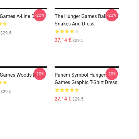
-20%
-20%
Games A-Line Dress
The Hunger Games Ballad Of
Snakes And Dress
$29.5
27,14 €
$29.5
-20%
-20%
 Games Woods Dress
Panem Symbol Hunger
Games Graphic T-Shirt Dress
$29.5
27,14 €
$29.5