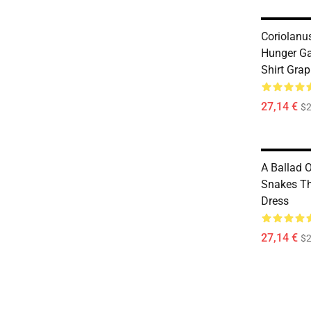
Coriolanu
Hunger Ga
Shirt Gra
27,14 €
$2
A Ballad 
Snakes T
Dress
27,14 €
$2