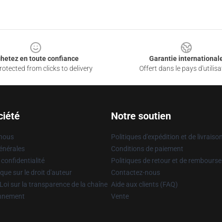
hetez en toute confiance
Garantie international
otected from clicks to delivery
Offert dans le pays d'utilisa
ciété
Notre soutien
 nous
Politiques d'expédition et de livraiso
énérales
Conditions de paiement
 confidentialité
Politiques de retour et de rembours
que sur le droit d'auteur
Contactez-nous
Loi sur la transparence de la chaîne
Aide aux clients (FAQ)
onnement
Vente