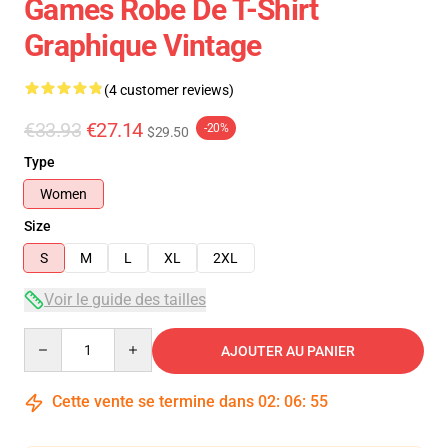
Games Robe De T-Shirt
Graphique Vintage
(4 customer reviews)
€33.93
€27.14
-20%
$29.50
Type
Women
Size
S
M
L
XL
2XL
Voir le guide des tailles
Quantity
AJOUTER AU PANIER
Cette vente se termine dans
02
:
06
:
54