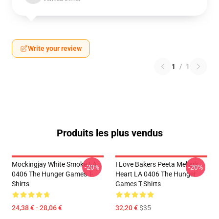
Write your review
1
/
1
Produits les plus vendus
Mockingjay White Smoke LA
I Love Bakers Peeta Mellark
-20%
-20%
0406 The Hunger Games T-
Heart LA 0406 The Hunger
Shirts
Games T-Shirts
24,38 € - 28,06 €
32,20 €
$35