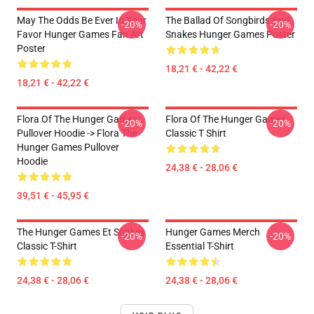
May The Odds Be Ever In Your
The Ballad Of Songbirds And
-20%
-20%
Favor Hunger Games Fan Art
Snakes Hunger Games Poster
Poster
18,21 € - 42,22 €
18,21 € - 42,22 €
Flora Of The Hunger Games
Flora Of The Hunger Games
-20%
-20%
Pullover Hoodie -> Flora The
Classic T Shirt
Hunger Games Pullover
Hoodie
24,38 € - 28,06 €
39,51 € - 45,95 €
The Hunger Games Et Snakes
Hunger Games Merch
-20%
-20%
Classic T-Shirt
Essential T-Shirt
24,38 € - 28,06 €
24,38 € - 28,06 €