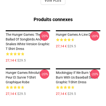
VOIR PLUS
Produits connexes
The Hunger Games: The
Hunger Games A-Line Dress
-20%
-20%
Ballad Of Songbirds And
Snakes White Version Graphic
27,14 €
$29.5
T Shirt Dress
27,14 €
$29.5
Hunger Games Révolution:
Mockingjay If We Burn You
-20%
-20%
Peur Et Survie T-Shirt
Burn With Us Baseball Sleeve
Graphique Robe
Graphic T-Shirt Dress
27,14 €
$29.5
27,14 €
$29.5