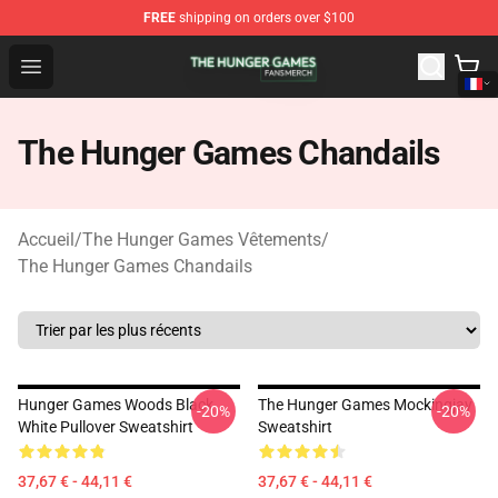
FREE
shipping on orders over $100
The Hunger Games Shop - Official The Hunger Games Me
Open menu
The Hunger Games Chandails
Accueil
/
The Hunger Games Vêtements
/
The Hunger Games Chandails
Hunger Games Woods Black
The Hunger Games Mockingjay
-20%
-20%
White Pullover Sweatshirt
Sweatshirt
37,67 € - 44,11 €
37,67 € - 44,11 €