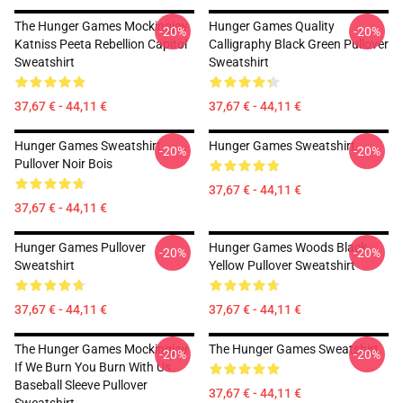
The Hunger Games Mockingjay
Hunger Games Quality
-20%
-20%
Katniss Peeta Rebellion Capitol
Calligraphy Black Green Pullover
Sweatshirt
Sweatshirt
37,67 € - 44,11 €
37,67 € - 44,11 €
Hunger Games Sweatshirt
Hunger Games Sweatshirt
-20%
-20%
Pullover Noir Bois
37,67 € - 44,11 €
37,67 € - 44,11 €
Hunger Games Pullover
Hunger Games Woods Black
-20%
-20%
Sweatshirt
Yellow Pullover Sweatshirt
37,67 € - 44,11 €
37,67 € - 44,11 €
The Hunger Games Mockingjay
The Hunger Games Sweatshirt
-20%
-20%
If We Burn You Burn With Us
Baseball Sleeve Pullover
37,67 € - 44,11 €