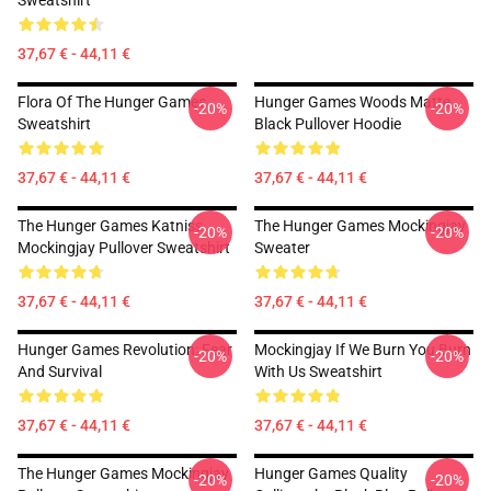
Sweatshirt
37,67 € - 44,11 €
Flora Of The Hunger Games
Hunger Games Woods Matte
-20%
-20%
Sweatshirt
Black Pullover Hoodie
37,67 € - 44,11 €
37,67 € - 44,11 €
The Hunger Games Katniss
The Hunger Games Mockingjay
-20%
-20%
Mockingjay Pullover Sweatshirt
Sweater
37,67 € - 44,11 €
37,67 € - 44,11 €
Hunger Games Revolution: Fear
Mockingjay If We Burn You Burn
-20%
-20%
And Survival
With Us Sweatshirt
37,67 € - 44,11 €
37,67 € - 44,11 €
The Hunger Games Mockingjay
Hunger Games Quality
-20%
-20%