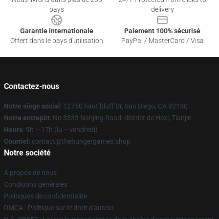
pays
delivery
Garantie internationale
Paiement 100% sécurisé
Offert dans le pays d'utilisation
PayPal / MasterCard / Visa
Contactez-nous
Notre siège social
: 12750 haut bluff Dr, San Diego, CA 92130
Notre entrepôt
: No 3333 Nanjing Road, district de Hexi, Tianjin
Heure
: 9h – 17h (lu – vendredi)
Courriel
: contact@thehungergames.shop
Notre société
À propos de nous
Conditions générales
Politiques de confidentialité
DMCA - Politique sur le droit d'auteur