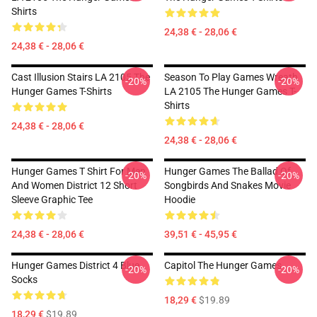
Shirts
24,38 € - 28,06 €
24,38 € - 28,06 €
Cast Illusion Stairs LA 2105 The
Season To Play Games Wreath
-20%
-20%
Hunger Games T-Shirts
LA 2105 The Hunger Games T-
Shirts
24,38 € - 28,06 €
24,38 € - 28,06 €
Hunger Games T Shirt For Men
Hunger Games The Ballad Of
-20%
-20%
And Women District 12 Short
Songbirds And Snakes Movie
Sleeve Graphic Tee
Hoodie
24,38 € - 28,06 €
39,51 € - 45,95 €
Hunger Games District 4 Blue
Capitol The Hunger Games
-20%
-20%
Socks
18,29 €
$19.89
18,29 €
$19.89