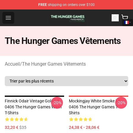
FREE
shipping on orders over $100
The Hunger Games Shop - Official The Hunger Games Me
Open menu
The Hunger Games Vêtements
Accueil
/
The Hunger Games Vêtements
Finnick Odair Vintage Gold LA
Mockingjay White Smoke LA
-20%
-20%
0406 The Hunger Games Wash
0406 The Hunger Games T-
T-Shirts
Shirts
32,20 €
$35
24,38 € - 28,06 €