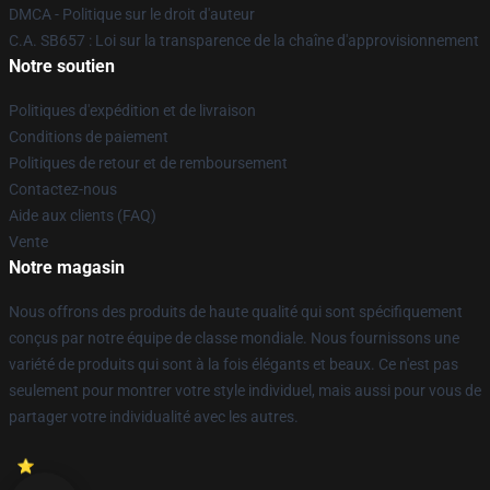
DMCA - Politique sur le droit d'auteur
C.A. SB657 : Loi sur la transparence de la chaîne d'approvisionnement
Notre soutien
Politiques d'expédition et de livraison
Conditions de paiement
Politiques de retour et de remboursement
Contactez-nous
Aide aux clients (FAQ)
Vente
Notre magasin
Nous offrons des produits de haute qualité qui sont spécifiquement
conçus par notre équipe de classe mondiale. Nous fournissons une
variété de produits qui sont à la fois élégants et beaux. Ce n'est pas
seulement pour montrer votre style individuel, mais aussi pour vous de
partager votre individualité avec les autres.