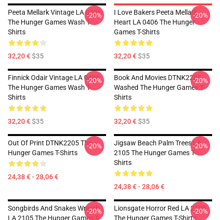
Peeta Mellark Vintage LA 0406
I Love Bakers Peeta Mellark
-20%
-20%
The Hunger Games Wash T-
Heart LA 0406 The Hunger
Shirts
Games T-Shirts
32,20 €
$35
32,20 €
$35
Finnick Odair Vintage LA 0406
Book And Movies DTNK2205
-20%
-20%
The Hunger Games Wash T-
Washed The Hunger Games T-
Shirts
Shirts
32,20 €
$35
32,20 €
$35
Out Of Print DTNK2205 The
Jigsaw Beach Palm Trees LA
-20%
-20%
Hunger Games T-Shirts
2105 The Hunger Games T-
Shirts
24,38 € - 28,06 €
24,38 € - 28,06 €
Songbirds And Snakes Wreath
Lionsgate Horror Red LA 2105
-20%
-20%
LA 2105 The Hunger Games T-
The Hunger Games T-Shirts