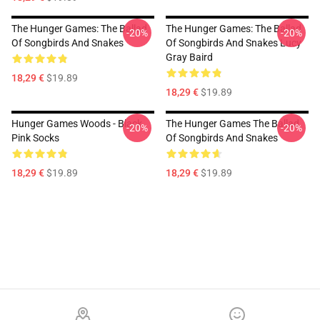
The Hunger Games: The Ballad
The Hunger Games: The Ballad
-20%
-20%
Of Songbirds And Snakes
Of Songbirds And Snakes Lucy
Gray Baird
18,29 €
$19.89
18,29 €
$19.89
Hunger Games Woods - Black
The Hunger Games The Ballad
-20%
-20%
Pink Socks
Of Songbirds And Snakes
18,29 €
$19.89
18,29 €
$19.89
Footer