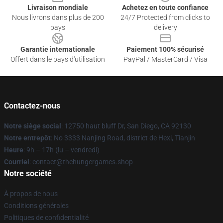
Livraison mondiale
Achetez en toute confiance
Nous livrons dans plus de 200
24/7 Protected from clicks to
pays
delivery
Garantie internationale
Paiement 100% sécurisé
Offert dans le pays d'utilisation
PayPal / MasterCard / Visa
Contactez-nous
Notre siège social
: 12750 haut bluff Dr, San Diego, CA 92130
Notre entrepôt
: No 3333 Nanjing Road, district de Hexi, Tianjin
Heure
: 9h – 17h (lu – vendredi)
Courriel
: contact@thehungergames.shop
Notre société
À propos de nous
Conditions générales
Politiques de confidentialité