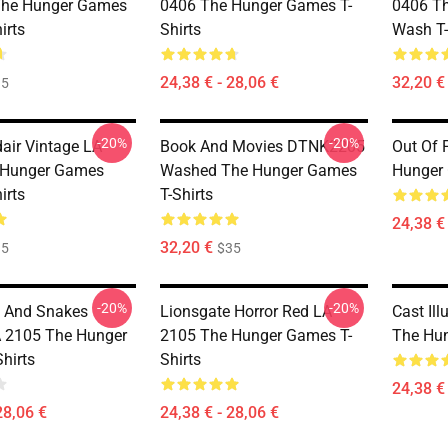
The Hunger Games
0406 The Hunger Games T-
0406 T
irts
Shirts
Wash T-
24,38 € - 28,06 €
32,20 €
35
-20%
-20%
dair Vintage LA
Book And Movies DTNK2205
Out Of 
 Hunger Games
Washed The Hunger Games
Hunger 
irts
T-Shirts
24,38 € 
32,20 €
35
$35
-20%
-20%
 And Snakes
Lionsgate Horror Red LA
Cast Ill
 2105 The Hunger
2105 The Hunger Games T-
The Hun
hirts
Shirts
24,38 € 
28,06 €
24,38 € - 28,06 €