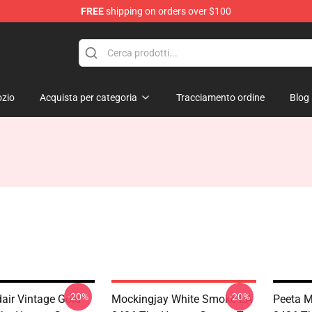
FREE
shipping on orders over $100
Merchandise Store
zio
Acquista per categoria
Tracciamento ordine
Blog
-20%
-20%
dair Vintage Gold
Mockingjay White Smoke LA
Peeta M