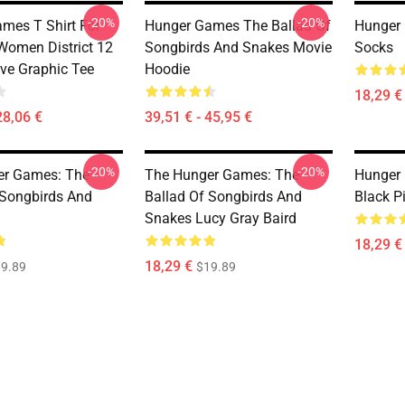
-20%
-20%
mes T Shirt For
Hunger Games The Ballad Of
Hunger 
omen District 12
Songbirds And Snakes Movie
Socks
eve Graphic Tee
Hoodie
18,29 €
28,06 €
39,51 € - 45,95 €
-20%
-20%
er Games: The
The Hunger Games: The
Hunger
 Songbirds And
Ballad Of Songbirds And
Black P
Snakes Lucy Gray Baird
18,29 €
18,29 €
9.89
$19.89