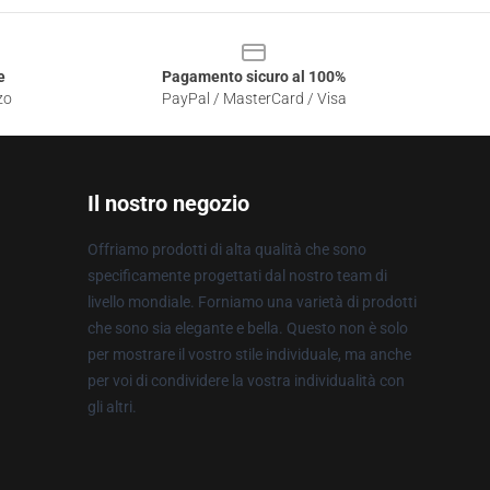
e
Pagamento sicuro al 100%
zo
PayPal / MasterCard / Visa
Il nostro negozio
Offriamo prodotti di alta qualità che sono
specificamente progettati dal nostro team di
livello mondiale. Forniamo una varietà di prodotti
che sono sia elegante e bella. Questo non è solo
per mostrare il vostro stile individuale, ma anche
per voi di condividere la vostra individualità con
gli altri.