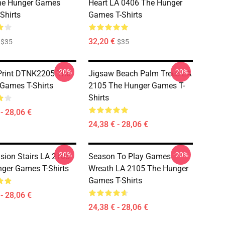
he Hunger Games
Heart LA 0406 The Hunger
Shirts
Games T-Shirts
32,20 €
$35
$35
-20%
-20%
Print DTNK2205 The
Jigsaw Beach Palm Trees LA
Games T-Shirts
2105 The Hunger Games T-
Shirts
- 28,06 €
24,38 € - 28,06 €
-20%
-20%
usion Stairs LA 2105
Season To Play Games
ger Games T-Shirts
Wreath LA 2105 The Hunger
Games T-Shirts
- 28,06 €
24,38 € - 28,06 €