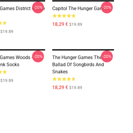
-20%
-20%
Games District 4 Blue
Capitol The Hunger Games
18,29 €
$19.89
$19.89
-20%
-20%
 Games Woods -
The Hunger Games The
ink Socks
Ballad Of Songbirds And
Snakes
$19.89
18,29 €
$19.89