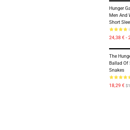
Hunger Ga
Men And W
Short Sle
24,38 € - 
The Hung
Ballad Of
Snakes
18,29 €
$1