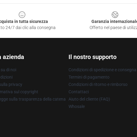
cquista in tutta sicurezza
Garanzia internazional
to 24/7 dai clic alla consegna
Offerto nel paese di utiliz
a azienda
Il nostro supporto
su di noi
Condizioni di spedizione e consegna
dizioni
Termini di pagamento
ulla privacy
Condizioni di ritorno e rimborso
mativa sul copyright
Contattaci
gge sulla trasparenza della catena
Aiuto del cliente (FAQ)
Whosale