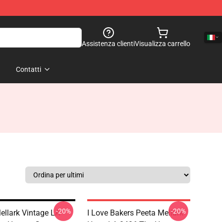
Assistenza clienti
Visualizza carrello
Contatti
-20%
-20%
ellark Vintage LA
I Love Bakers Peeta Mellark