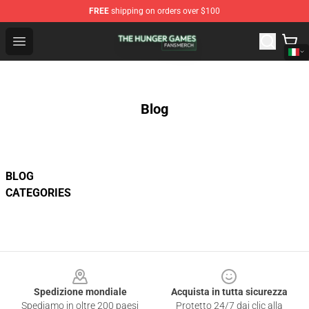
FREE
shipping on orders over $100
The Hunger Games Shop - Official The Hunger Games Me
Open menu
Blog
BLOG
CATEGORIES
Footer
Spedizione mondiale
Acquista in tutta sicurezza
Spediamo in oltre 200 paesi
Protetto 24/7 dai clic alla