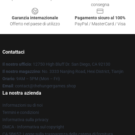
consegna
Garanzia internazionale
Pagamento sicuro al 100%
Offerto nel paese di utilizzo
PayPal / MasterCard / Visa
Contattaci
Il nostro ufficio
: 12750 High Bluff Dr. San Diego, CA 92130
Il nostro magazzino
: No. 3333 Nanjing Road, Hexi District, Tianjin
Orario
: 9AM – 5PM (Mon – Fri)
Email
: contact@thehungergames.shop
La nostra azienda
Informazioni su di noi
Termini e condizioni
Informativa sulla privacy
DMCA - Informativa sul copyright
CA SB657: Legge sulla trasparenza della catena di fornitura