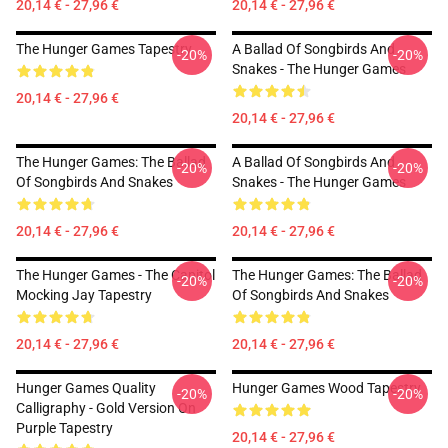
20,14 € - 27,96 €
20,14 € - 27,96 €
The Hunger Games Tapestry
A Ballad Of Songbirds And
-20%
-20%
Snakes - The Hunger Games
20,14 € - 27,96 €
20,14 € - 27,96 €
The Hunger Games: The Ballad
A Ballad Of Songbirds And
-20%
-20%
Of Songbirds And Snakes
Snakes - The Hunger Games
20,14 € - 27,96 €
20,14 € - 27,96 €
The Hunger Games - The Capitol
The Hunger Games: The Ballad
-20%
-20%
Mocking Jay Tapestry
Of Songbirds And Snakes
20,14 € - 27,96 €
20,14 € - 27,96 €
Hunger Games Quality
Hunger Games Wood Tapestry
-20%
-20%
Calligraphy - Gold Version On
Purple Tapestry
20,14 € - 27,96 €