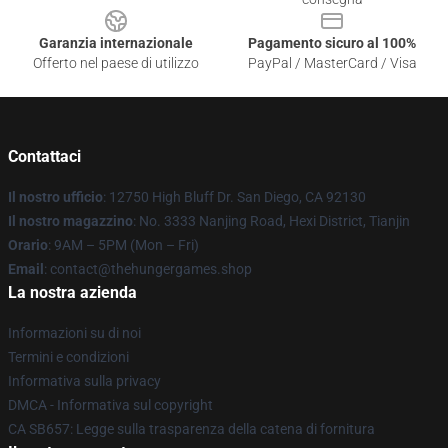
Garanzia internazionale
Pagamento sicuro al 100%
Offerto nel paese di utilizzo
PayPal / MasterCard / Visa
Contattaci
Il nostro ufficio
: 12750 High Bluff Dr. San Diego, CA 92130
Il nostro magazzino
: No. 3333 Nanjing Road, Hexi District, Tianjin
Orario
: 9AM – 5PM (Mon – Fri)
Email
: contact@thehungergames.shop
La nostra azienda
Informazioni su di noi
Termini e condizioni
Informativa sulla privacy
DMCA - Informativa sul copyright
CA SB657: Legge sulla trasparenza della catena di fornitura