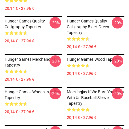
20,14 € - 27,96 €
Hunger Games Quality
Hunger Games Quality
-20%
-20%
Calligraphy Tapestry
Calligraphy Black Green
Tapestry
20,14 € - 27,96 €
20,14 € - 27,96 €
Hunger Games Merchandise
Hunger Games Wood Tapestry
-20%
-20%
Tapestry
20,14 € - 27,96 €
20,14 € - 27,96 €
Hunger Games Woods In Yellow
Mockingjay If We Burn You Burn
-20%
-20%
Tapestry
With Us Baseball Sleeve
Tapestry
20,14 € - 27,96 €
20,14 € - 27,96 €