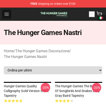
FREE
shipping on orders over $100
The Hunger Games Shop - Official The Hunger Games Me
Open menu
The Hunger Games Nastri
Home
/
The Hunger Games Decorazione
/
The Hunger Games Nastri
Hunger Games Quality
The Hunger Games The Ballad
-20%
-20%
Calligraphy Gold Version White
Of Songbirds And Snakes Lucy
Tapestry
Gray Baird Tapestry