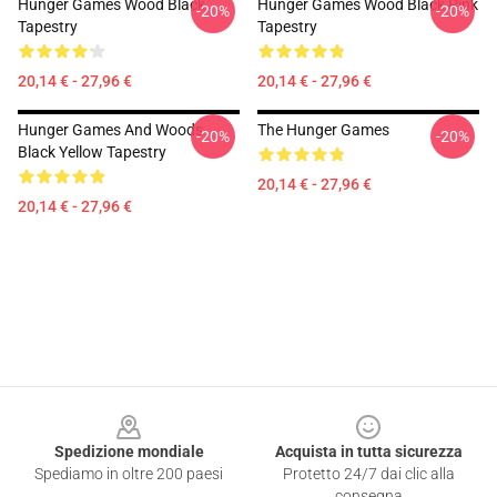
Hunger Games Wood Black
Hunger Games Wood Black Pink
-20%
-20%
Tapestry
Tapestry
20,14 € - 27,96 €
20,14 € - 27,96 €
Hunger Games And Woods
The Hunger Games
-20%
-20%
Black Yellow Tapestry
20,14 € - 27,96 €
20,14 € - 27,96 €
Footer
Spedizione mondiale
Acquista in tutta sicurezza
Spediamo in oltre 200 paesi
Protetto 24/7 dai clic alla
consegna