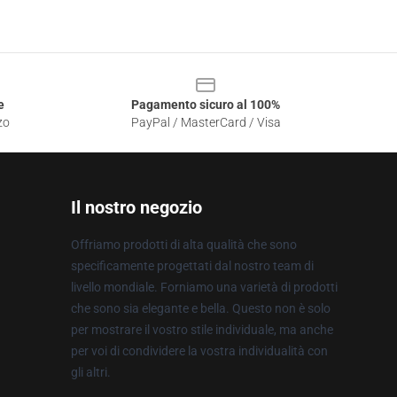
e
Pagamento sicuro al 100%
zo
PayPal / MasterCard / Visa
Il nostro negozio
Offriamo prodotti di alta qualità che sono
specificamente progettati dal nostro team di
livello mondiale. Forniamo una varietà di prodotti
che sono sia elegante e bella. Questo non è solo
per mostrare il vostro stile individuale, ma anche
per voi di condividere la vostra individualità con
gli altri.