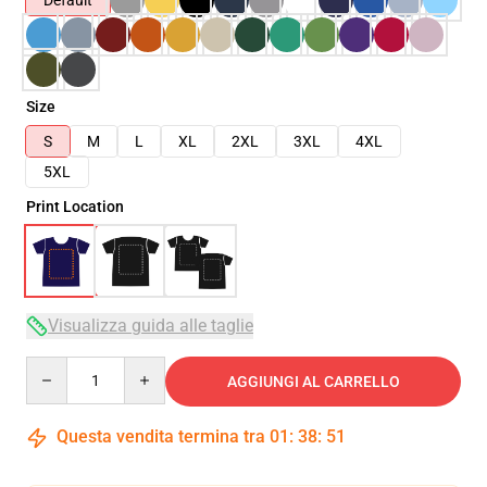
Default
Size
S
M
L
XL
2XL
3XL
4XL
5XL
Print Location
Visualizza guida alle taglie
Quantity
AGGIUNGI AL CARRELLO
Questa vendita termina tra
01
:
38
:
50