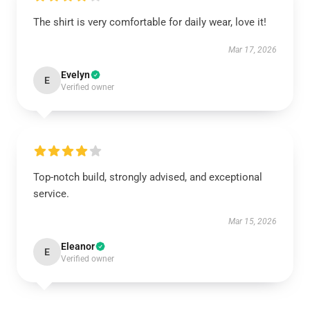
The shirt is very comfortable for daily wear, love it!
Mar 17, 2026
Evelyn
E
Verified owner
Top-notch build, strongly advised, and exceptional
service.
Mar 15, 2026
Eleanor
E
Verified owner