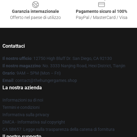
Garanzia internazionale
Pagamento sicuro al 100%
Offerto nel paese di utilizzo
PayPal / MasterCard / Visa
Contattaci
Il nostro ufficio
: 12750 High Bluff Dr. San Diego, CA 92130
Il nostro magazzino
: No. 3333 Nanjing Road, Hexi District, Tianjin
Orario
: 9AM – 5PM (Mon – Fri)
Email
: contact@thehungergames.shop
La nostra azienda
Informazioni su di noi
Termini e condizioni
Informativa sulla privacy
DMCA - Informativa sul copyright
CA SB657: Legge sulla trasparenza della catena di fornitura
Il nostro supporto