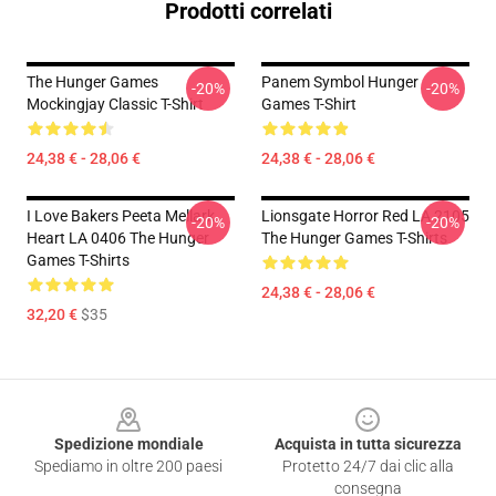
Prodotti correlati
The Hunger Games
Panem Symbol Hunger
-20%
-20%
Mockingjay Classic T-Shirt
Games T-Shirt
24,38 € - 28,06 €
24,38 € - 28,06 €
I Love Bakers Peeta Mellark
Lionsgate Horror Red LA 2105
-20%
-20%
Heart LA 0406 The Hunger
The Hunger Games T-Shirts
Games T-Shirts
24,38 € - 28,06 €
32,20 €
$35
Footer
Spedizione mondiale
Acquista in tutta sicurezza
Spediamo in oltre 200 paesi
Protetto 24/7 dai clic alla
consegna