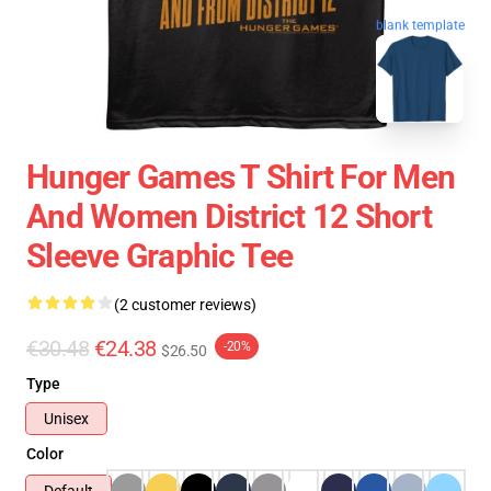
blank template
Hunger Games T Shirt For Men
And Women District 12 Short
Sleeve Graphic Tee
(2 customer reviews)
€30.48
€24.38
-20%
$26.50
Type
Unisex
Color