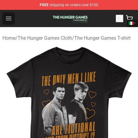
FREE
shipping on orders over $100
The Hunger Games Shop - Official The Hunger Games Me
Open menu
Home
/
The Hunger Games Cloth
/
The Hunger Games T-shirt