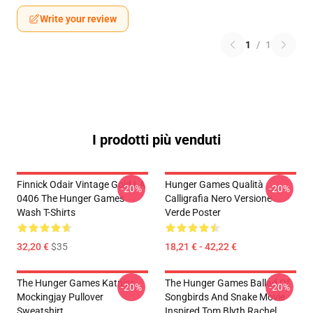
Write your review
1
/
1
I prodotti più venduti
Finnick Odair Vintage Gold LA
Hunger Games Qualità
-20%
-20%
0406 The Hunger Games
Calligrafia Nero Versione
Wash T-Shirts
Verde Poster
32,20 €
$35
18,21 € - 42,22 €
The Hunger Games Katniss
The Hunger Games Ballad Of
-20%
-20%
Mockingjay Pullover
Songbirds And Snake Movie
Sweatshirt
Inspired Tom Blyth Rachel