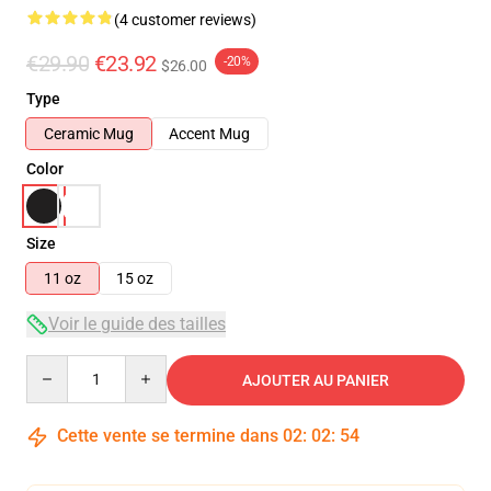
(4 customer reviews)
€29.90
€23.92
-20%
$26.00
Type
Ceramic Mug
Accent Mug
Color
Size
11 oz
15 oz
Voir le guide des tailles
Quantity
AJOUTER AU PANIER
Cette vente se termine dans
02
:
02
:
54