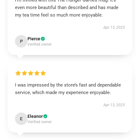
I’m thrilled with this The Hunger Games mug! It’s
even more beautiful than described and has made
my tea time feel so much more enjoyable.
Apr 15, 2025
Pierce
P
Verified owner
I was impressed by the store’s fast and dependable
service, which made my experience enjoyable.
Apr 13, 2025
Eleanor
E
Verified owner