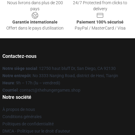
Nous livrons dans plus de 200
24/7 Protected from clicks to
pays
delivery
Garantie internationale
Paiement 100% sécurisé
Offert dans le pays d'utilisation
PayPal / MasterCard / Visa
Contactez-nous
Notre siège social
: 12750 haut bluff Dr, San Diego, CA 92130
Notre entrepôt
: No 3333 Nanjing Road, district de Hexi, Tianjin
Heure
: 9h – 17h (lu – vendredi)
Courriel
: contact@thehungergames.shop
Notre société
À propos de nous
Conditions générales
Politiques de confidentialité
DMCA - Politique sur le droit d'auteur