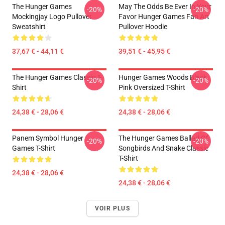
The Hunger Games
May The Odds Be Ever In Your
-20%
-20%
Mockingjay Logo Pullover
Favor Hunger Games Fan Art
Sweatshirt
Pullover Hoodie
37,67 € - 44,11 €
39,51 € - 45,95 €
The Hunger Games Classic T-
Hunger Games Woods Black
-20%
-20%
Shirt
Pink Oversized T-Shirt
24,38 € - 28,06 €
24,38 € - 28,06 €
Panem Symbol Hunger
The Hunger Games Ballad Of
-20%
-20%
Games T-Shirt
Songbirds And Snake Classic
T-Shirt
24,38 € - 28,06 €
24,38 € - 28,06 €
VOIR PLUS