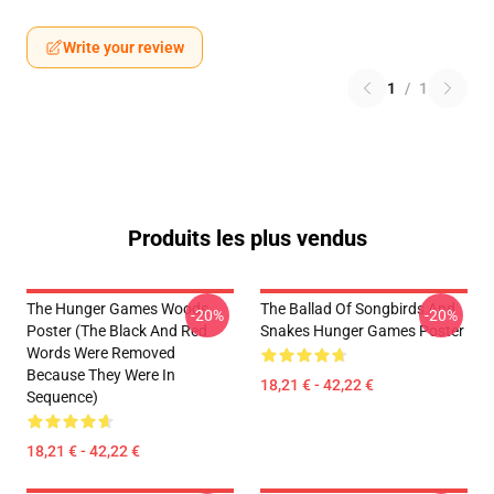
Write your review
1
/
1
Produits les plus vendus
The Hunger Games Woods
The Ballad Of Songbirds And
-20%
-20%
Poster (The Black And Red
Snakes Hunger Games Poster
Words Were Removed
Because They Were In
18,21 € - 42,22 €
Sequence)
18,21 € - 42,22 €