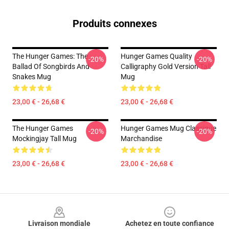
Produits connexes
The Hunger Games: The
Hunger Games Quality
-20%
-20%
Ballad Of Songbirds And
Calligraphy Gold Version Tall
Snakes Mug
Mug
23,00 € - 26,68 €
23,00 € - 26,68 €
The Hunger Games
Hunger Games Mug Classique
-20%
-20%
Mockingjay Tall Mug
Marchandise
23,00 € - 26,68 €
23,00 € - 26,68 €
Footer
Livraison mondiale
Achetez en toute confiance