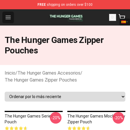
FREE
shipping on orders over $100
The Hunger Games Shop - Official The Hunger Games Me
Open menu
The Hunger Games Zipper
Pouches
Inicio
/
The Hunger Games Accesorios
/
The Hunger Games Zipper Pouches
The Hunger Games Series
The Hunger Games Mockingjay
-20%
-20%
Pouch
Zipper Pouch