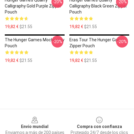
Hunger Games Quality
Hunger Games Quality
-20%
-20%
Calligraphy Gold Purple Zipper
Calligraphy Black Green Zipper
Pouch
Pouch
19,82 €
$21.55
19,82 €
$21.55
The Hunger Games Mockingjay
Eras Tour The Hunger Game
-20%
-20%
Pouch
Zipper Pouch
19,82 €
$21.55
19,82 €
$21.55
Footer
Envío mundial
Compra con confianza
Enviamos a más de 200 países
Protegido 24/7 desde los clics