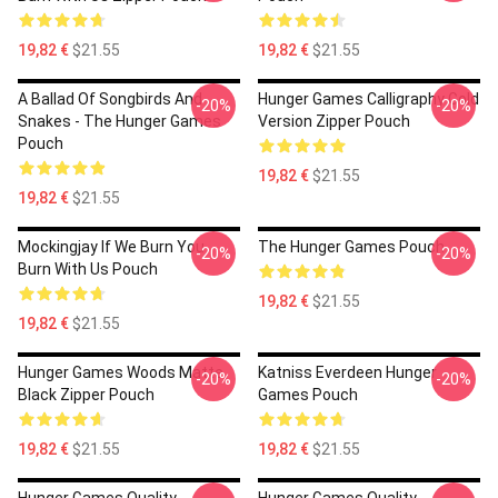
19,82 €
$21.55
19,82 €
$21.55
A Ballad Of Songbirds And
Hunger Games Calligraphy Gold
-20%
-20%
Snakes - The Hunger Games
Version Zipper Pouch
Pouch
19,82 €
$21.55
19,82 €
$21.55
Mockingjay If We Burn You
The Hunger Games Pouch
-20%
-20%
Burn With Us Pouch
19,82 €
$21.55
19,82 €
$21.55
Hunger Games Woods Matte
Katniss Everdeen Hunger
-20%
-20%
Black Zipper Pouch
Games Pouch
19,82 €
$21.55
19,82 €
$21.55