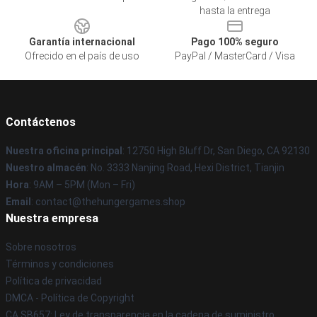
hasta la entrega
Garantía internacional
Pago 100% seguro
Ofrecido en el país de uso
PayPal / MasterCard / Visa
Contáctenos
Nuestra oficina principal
: 12750 High Bluff Dr, San Diego, CA 92130
Nuestro almacén
: No. 3333 Nanjing Road, Hexi District, Tianjin
Hora
: 9AM – 5PM (Mon – Fri)
Email
: contact@thehungergames.shop
Nuestra empresa
Sobre nosotros
Términos y condiciones
Política de privacidad
DMCA - Política de Copyright
CA SB657: Ley de transparencia en la cadena de suministro