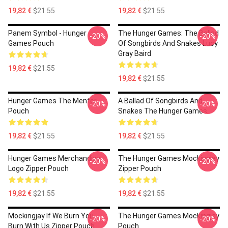
19,82 €
$21.55
19,82 €
$21.55
Panem Symbol - Hunger
The Hunger Games: The Ballad
-20%
-20%
Games Pouch
Of Songbirds And Snakes Lucy
Gray Baird
19,82 €
$21.55
19,82 €
$21.55
Hunger Games The Mentor
A Ballad Of Songbirds And
-20%
-20%
Pouch
Snakes The Hunger Games
19,82 €
$21.55
19,82 €
$21.55
Hunger Games Merchandise
The Hunger Games Mockingjay
-20%
-20%
Logo Zipper Pouch
Zipper Pouch
19,82 €
$21.55
19,82 €
$21.55
Mockingjay If We Burn You
The Hunger Games Mockingjay
-20%
-20%
Burn With Us Zipper Pouch
Pouch