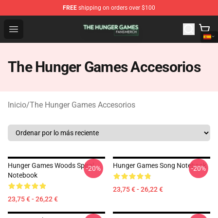
FREE
shipping on orders over $100
The Hunger Games Shop - Official The Hunger Games Me
Open menu
The Hunger Games Accesorios
Inicio
/
The Hunger Games Accesorios
Hunger Games Woods Spiral
Hunger Games Song Notebook
-20%
-20%
Notebook
23,75 € - 26,22 €
23,75 € - 26,22 €