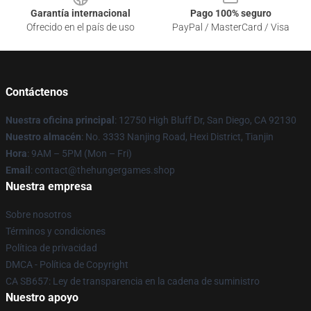
Garantía internacional
Pago 100% seguro
Ofrecido en el país de uso
PayPal / MasterCard / Visa
Contáctenos
Nuestra oficina principal
: 12750 High Bluff Dr, San Diego, CA 92130
Nuestro almacén
: No. 3333 Nanjing Road, Hexi District, Tianjin
Hora
: 9AM – 5PM (Mon – Fri)
Email
: contact@thehungergames.shop
Nuestra empresa
Sobre nosotros
Términos y condiciones
Política de privacidad
DMCA - Política de Copyright
CA SB657: Ley de transparencia en la cadena de suministro
Nuestro apoyo