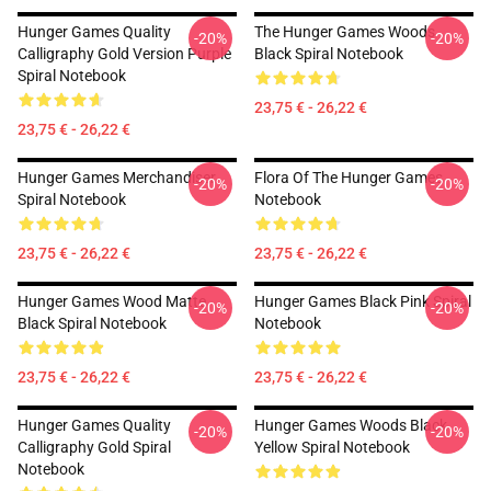
Hunger Games Quality
The Hunger Games Woods
-20%
-20%
Calligraphy Gold Version Purple
Black Spiral Notebook
Spiral Notebook
23,75 € - 26,22 €
23,75 € - 26,22 €
Hunger Games Merchandiser
Flora Of The Hunger Games
-20%
-20%
Spiral Notebook
Notebook
23,75 € - 26,22 €
23,75 € - 26,22 €
Hunger Games Wood Matte
Hunger Games Black Pink Spiral
-20%
-20%
Black Spiral Notebook
Notebook
23,75 € - 26,22 €
23,75 € - 26,22 €
Hunger Games Quality
Hunger Games Woods Black
-20%
-20%
Calligraphy Gold Spiral
Yellow Spiral Notebook
Notebook