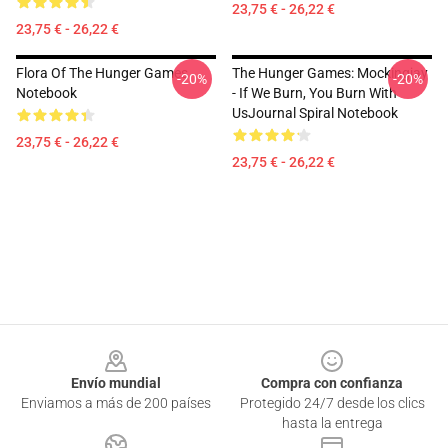
23,75 € - 26,22 €
23,75 € - 26,22 €
Flora Of The Hunger Games
The Hunger Games: Mockingjay
-20%
-20%
Notebook
- If We Burn, You Burn With
UsJournal Spiral Notebook
23,75 € - 26,22 €
23,75 € - 26,22 €
Footer
Envío mundial
Compra con confianza
Enviamos a más de 200 países
Protegido 24/7 desde los clics
hasta la entrega