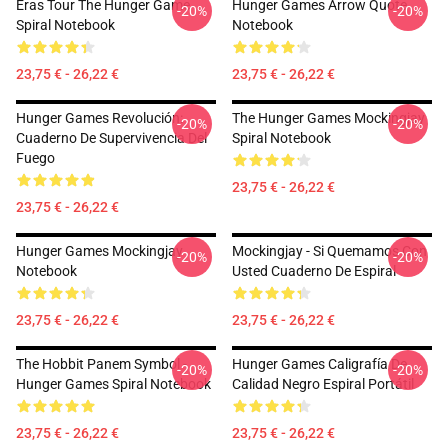
Eras Tour The Hunger Game
Hunger Games Arrow Quote
-20%
-20%
Spiral Notebook
Notebook
23,75 € - 26,22 €
23,75 € - 26,22 €
Hunger Games Revolución:
The Hunger Games Mockingjay
-20%
-20%
Cuaderno De Supervivencia Del
Spiral Notebook
Fuego
23,75 € - 26,22 €
23,75 € - 26,22 €
Hunger Games Mockingjay
Mockingjay - Si Quemamos Con
-20%
-20%
Notebook
Usted Cuaderno De Espiral
23,75 € - 26,22 €
23,75 € - 26,22 €
The Hobbit Panem Symbol -
Hunger Games Caligrafía De
-20%
-20%
Hunger Games Spiral Notebook
Calidad Negro Espiral Portátil
23,75 € - 26,22 €
23,75 € - 26,22 €