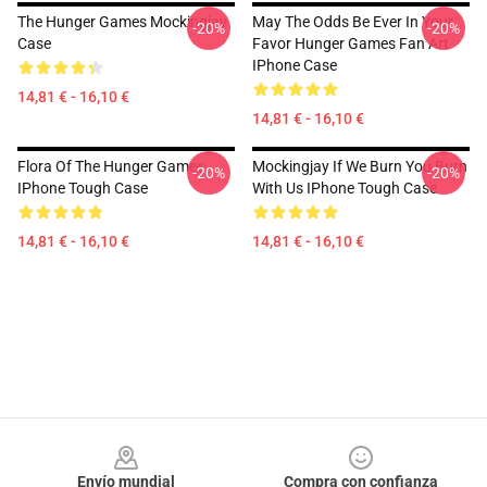
The Hunger Games Mockingjay
May The Odds Be Ever In Your
-20%
-20%
Case
Favor Hunger Games Fan Art
IPhone Case
14,81 € - 16,10 €
14,81 € - 16,10 €
Flora Of The Hunger Games
Mockingjay If We Burn You Burn
-20%
-20%
IPhone Tough Case
With Us IPhone Tough Case
14,81 € - 16,10 €
14,81 € - 16,10 €
Footer
Envío mundial
Compra con confianza