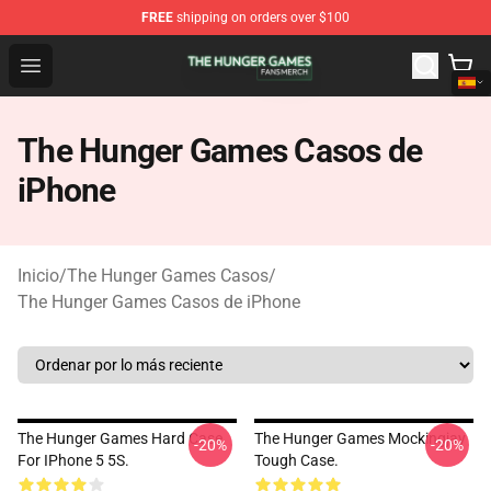
FREE
shipping on orders over $100
The Hunger Games Shop - Official The Hunger Games Me
Open menu
The Hunger Games Casos de
iPhone
Inicio
/
The Hunger Games Casos
/
The Hunger Games Casos de iPhone
The Hunger Games Hard Case
The Hunger Games Mockingjay
-20%
-20%
For IPhone 5 5S.
Tough Case.