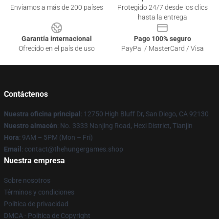
Enviamos a más de 200 países
Protegido 24/7 desde los clics
hasta la entrega
Garantía internacional
Pago 100% seguro
Ofrecido en el país de uso
PayPal / MasterCard / Visa
Contáctenos
Nuestra oficina principal
: 12750 High Bluff Dr, San Diego, CA 92130
Nuestro almacén
: No. 3333 Nanjing Road, Hexi District, Tianjin
Hora
: 9AM – 5PM (Mon – Fri)
Email
: contact@thehungergames.shop
Nuestra empresa
Sobre nosotros
Términos y condiciones
Política de privacidad
DMCA - Política de Copyright