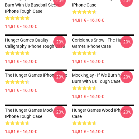
-20%
-20%
Burn With Us Baseball Sleeve
IPhone Case
IPhone Tough Case
14,81 € - 16,10 €
14,81 € - 16,10 €
Hunger Games Quality
Coriolanus Snow - The Hunger
-20%
-20%
Calligraphy IPhone Tough Case
Games IPhone Case
14,81 € - 16,10 €
14,81 € - 16,10 €
The Hunger Games IPhone Case
Mockingjay - If We Burn You
-20%
-20%
Burn With Us Tough Case
14,81 € - 16,10 €
14,81 € - 16,10 €
The Hunger Games Mockingjay
Hunger Games Wood IPhone
-20%
-20%
IPhone Tough Case
Case
14,81 € - 16,10 €
14,81 € - 16,10 €