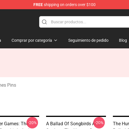
FREE
shipping on orders over $100
Merchandise Store
a
Comprar por categoría
Seguimiento de pedido
Blog
es Pins
-20%
-20%
er Games: The
A Ballad Of Songbirds And
The Hu