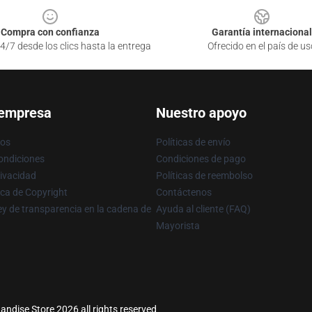
Compra con confianza
Garantía internacional
4/7 desde los clics hasta la entrega
Ofrecido en el país de us
 empresa
Nuestro apoyo
ros
Políticas de envío
ondiciones
Condiciones de pago
rivacidad
Políticas de reembolso
ica de Copyright
Contáctenos
y de transparencia en la cadena de
Ayuda al cliente (FAQ)
Mayorista
dise Store 2026 all rights reserved