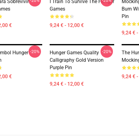
-20%
-20%
ra Sobrevivir
I Train To Survive The Hunger
Mocking
ames
Games
Burn Wi
Pin
2,00 €
9,24 € - 12,00 €
9,24 € -
-20%
-20%
mbol Hunger
Hunger Games Quality
The Hu
n
Calligraphy Gold Version
Mocking
Purple Pin
2,00 €
9,24 € -
9,24 € - 12,00 €