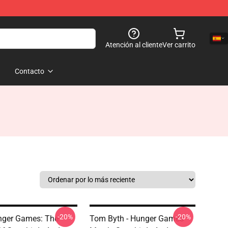
Atención al cliente
Ver carrito
Contacto
-20%
-20%
nger Games: The
Tom Byth - Hunger Games