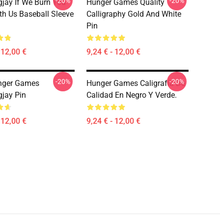
-20%
-20%
jay If We Burn You
Hunger Games Quality
th Us Baseball Sleeve
Calligraphy Gold And White
Pin
 12,00 €
9,24 € - 12,00 €
-20%
-20%
nger Games
Hunger Games Caligrafía De
jay Pin
Calidad En Negro Y Verde.
 12,00 €
9,24 € - 12,00 €