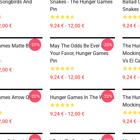
 Songbirds And
Snakes - The Hunger Games
Ballad 
Pin
Snakes
2,00 €
9,24 € - 12,00 €
9,24 € -
-20%
-20%
ames Matte Black
May The Odds Be Ever In
The Hu
Your Favor, Hunger Games
Mocking
Pin
Vs El Ca
2,00 €
9,24 € - 12,00 €
9,24 € -
-20%
-20%
ames Arrow Quote
Hunger Games In The Woods
The Hu
Mocking
9,24 € - 12,00 €
2,00 €
9,24 € -