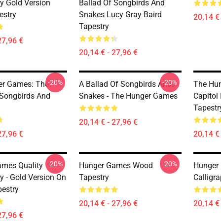
hy Gold Version
Ballad Of Songbirds And
estry
Snakes Lucy Gray Baird
20,14 € 
Tapestry
27,96 €
20,14 € - 27,96 €
-20%
-20%
er Games: The
A Ballad Of Songbirds And
The Hun
 Songbirds And
Snakes - The Hunger Games
Capitol
Tapestr
20,14 € - 27,96 €
27,96 €
20,14 € 
-20%
-20%
mes Quality
Hunger Games Wood
Hunger 
y - Gold Version On
Tapestry
Calligr
pestry
20,14 € - 27,96 €
20,14 € 
27,96 €