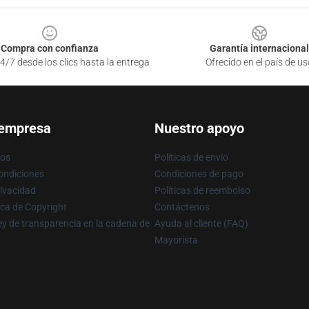
Compra con confianza
Garantía internacional
4/7 desde los clics hasta la entrega
Ofrecido en el país de us
 empresa
Nuestro apoyo
ros
Políticas de envío
ondiciones
Condiciones de pago
rivacidad
Políticas de reembolso
ica de Copyright
Contáctenos
y de transparencia en la cadena de
Ayuda al cliente (FAQ)
Mayorista