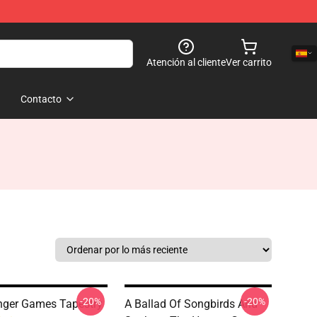
Atención al cliente
Ver carrito
Contacto
-20%
-20%
nger Games Tapestry
A Ballad Of Songbirds And