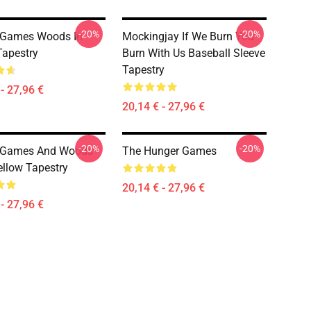
-20%
-20%
 Games Woods In
Mockingjay If We Burn You
Tapestry
Burn With Us Baseball Sleeve
Tapestry
- 27,96 €
20,14 € - 27,96 €
-20%
-20%
 Games And Woods
The Hunger Games
ellow Tapestry
20,14 € - 27,96 €
- 27,96 €