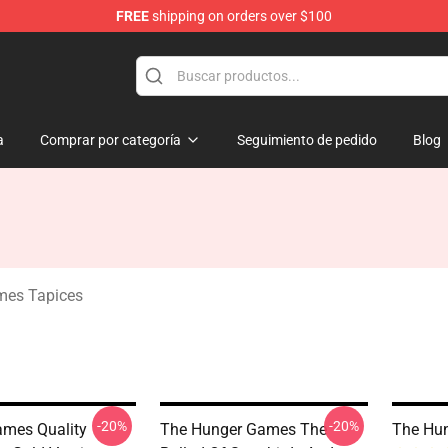
FREE
shipping on orders over $100
Merchandise Store
a
Comprar por categoría
Seguimiento de pedido
Blog
mes Tapices
-20%
-20%
mes Quality
The Hunger Games The
The Hu