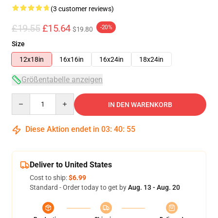
(3 customer reviews)
£19.55
£15.64
-20%
$19.80
Size
12x18in
16x16in
16x24in
18x24in
Größentabelle anzeigen
Quantity
IN DEN WARENKORB
Diese Aktion endet in
03
:
40
:
54
Deliver to United States
Cost to ship:
$6.99
Standard - Order today to get by
Aug. 13 - Aug. 20