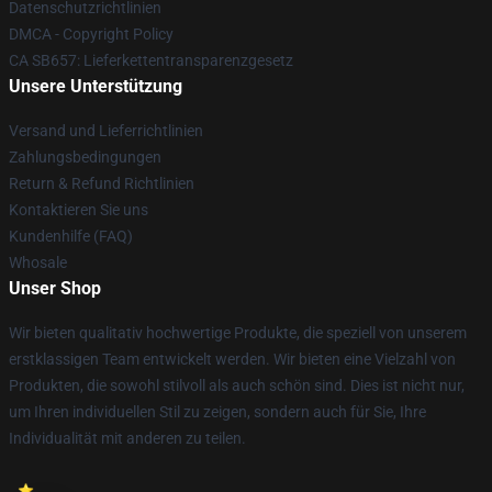
Datenschutzrichtlinien
DMCA - Copyright Policy
CA SB657: Lieferkettentransparenzgesetz
Unsere Unterstützung
Versand und Lieferrichtlinien
Zahlungsbedingungen
Return & Refund Richtlinien
Kontaktieren Sie uns
Kundenhilfe (FAQ)
Whosale
Unser Shop
Wir bieten qualitativ hochwertige Produkte, die speziell von unserem
erstklassigen Team entwickelt werden. Wir bieten eine Vielzahl von
Produkten, die sowohl stilvoll als auch schön sind. Dies ist nicht nur,
um Ihren individuellen Stil zu zeigen, sondern auch für Sie, Ihre
Individualität mit anderen zu teilen.