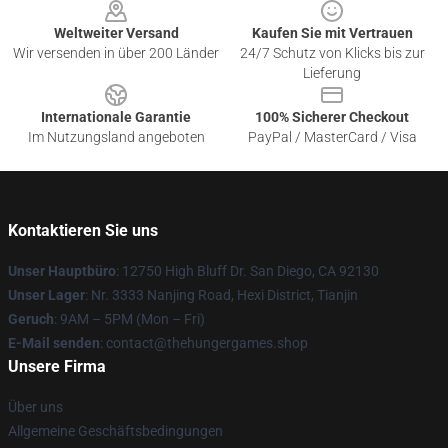
Weltweiter Versand
Kaufen Sie mit Vertrauen
Wir versenden in über 200 Länder
24/7 Schutz von Klicks bis zur
Lieferung
Internationale Garantie
100% Sicherer Checkout
Im Nutzungsland angeboten
PayPal / MasterCard / Visa
Kontaktieren Sie uns
Unser Hauptbüro
: 12750 High Bluff Dr. San Diego, CA 92130
Unser Lager
: Nr. 3333 Nanjing Road, Hexi District, Tianjin
Geruch
: 9AM – 5PM (Mon – Fri)
E-Mail senden
: contact@thehungergames.shop
Unsere Firma
Über uns
Allgemeine Geschäftsbedingungen