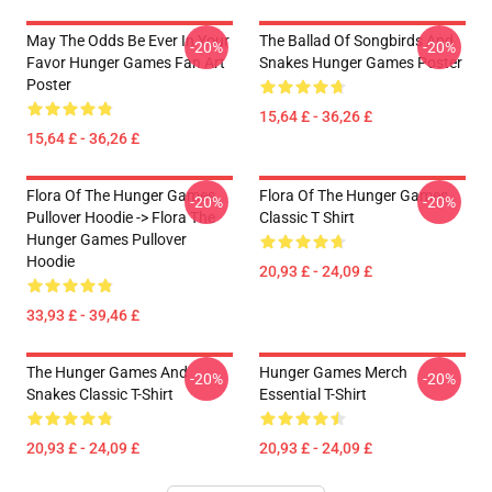
May The Odds Be Ever In Your
The Ballad Of Songbirds And
-20%
-20%
Favor Hunger Games Fan Art
Snakes Hunger Games Poster
Poster
15,64 £ - 36,26 £
15,64 £ - 36,26 £
Flora Of The Hunger Games
Flora Of The Hunger Games
-20%
-20%
Pullover Hoodie -> Flora The
Classic T Shirt
Hunger Games Pullover
Hoodie
20,93 £ - 24,09 £
33,93 £ - 39,46 £
The Hunger Games And
Hunger Games Merch
-20%
-20%
Snakes Classic T-Shirt
Essential T-Shirt
20,93 £ - 24,09 £
20,93 £ - 24,09 £