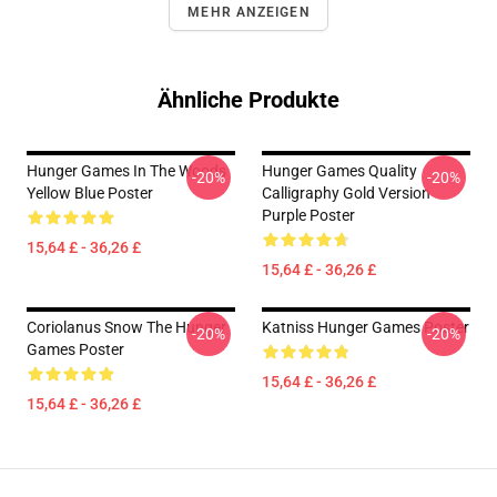
MEHR ANZEIGEN
Ähnliche Produkte
Hunger Games In The Woods
Hunger Games Quality
-20%
-20%
Yellow Blue Poster
Calligraphy Gold Version
Purple Poster
15,64 £ - 36,26 £
15,64 £ - 36,26 £
Coriolanus Snow The Hunger
Katniss Hunger Games Poster
-20%
-20%
Games Poster
15,64 £ - 36,26 £
15,64 £ - 36,26 £
Footer