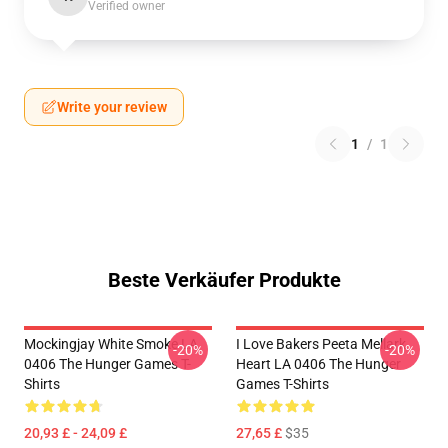
Verified owner
Write your review
1
/
1
Beste Verkäufer Produkte
Mockingjay White Smoke LA
I Love Bakers Peeta Mellark
-20%
-20%
0406 The Hunger Games T-
Heart LA 0406 The Hunger
Shirts
Games T-Shirts
20,93 £ - 24,09 £
27,65 £
$35