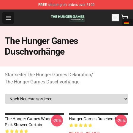
FREE
shipping on orders over $100
The Hunger Games Shop - Official The Hunger Games Me
Open menu
The Hunger Games
Duschvorhänge
Startseite
/
The Hunger Games Dekoration
/
The Hunger Games Duschvorhänge
The Hunger Games Wood Black
Hunger Games Duschvorhang
-20%
-20%
Pink Shower Curtain