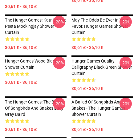
30,61 £ - 36,10 £
30,61 £ - 36,10 £
The Hunger Games: Katniss And
May The Odds Be Ever In Your
-20%
-20%
Peeta Mockingjay Shower
Favor, Hunger Games Shower
Curtain
Curtain
30,61 £ - 36,10 £
30,61 £ - 36,10 £
Hunger Games Wood Black
Hunger Games Quality
-20%
-20%
Shower Curtain
Calligraphy Black Green Shower
Curtain
30,61 £ - 36,10 £
30,61 £ - 36,10 £
The Hunger Games: The Ballad
A Ballad Of Songbirds And
-20%
-20%
Of Songbirds And Snakes Lucy
Snakes - The Hunger Games
Gray Baird
Shower Curtain
30,61 £ - 36,10 £
30,61 £ - 36,10 £