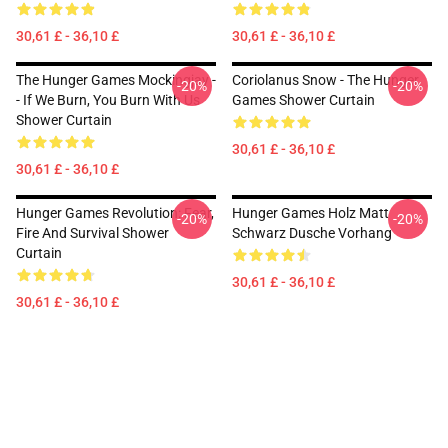
30,61 £ - 36,10 £
30,61 £ - 36,10 £
The Hunger Games Mockingjay -
Coriolanus Snow - The Hunger
-20%
-20%
- If We Burn, You Burn With Us
Games Shower Curtain
Shower Curtain
30,61 £ - 36,10 £
30,61 £ - 36,10 £
Hunger Games Revolution: Fear,
Hunger Games Holz Matt
-20%
-20%
Fire And Survival Shower
Schwarz Dusche Vorhang
Curtain
30,61 £ - 36,10 £
30,61 £ - 36,10 £