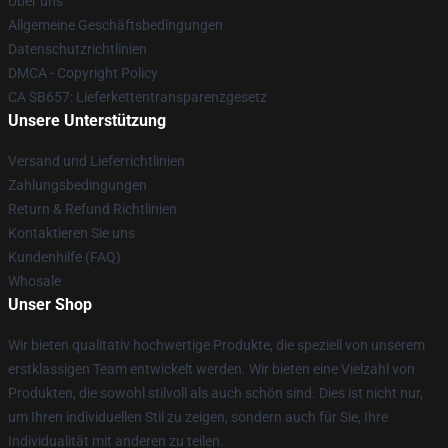
Über uns
Allgemeine Geschäftsbedingungen
Datenschutzrichtlinien
DMCA - Copyright Policy
CA SB657: Lieferkettentransparenzgesetz
Unsere Unterstützung
Versand und Lieferrichtlinien
Zahlungsbedingungen
Return & Refund Richtlinien
Kontaktieren Sie uns
Kundenhilfe (FAQ)
Whosale
Unser Shop
Wir bieten qualitativ hochwertige Produkte, die speziell von unserem
erstklassigen Team entwickelt werden. Wir bieten eine Vielzahl von
Produkten, die sowohl stilvoll als auch schön sind. Dies ist nicht nur,
um Ihren individuellen Stil zu zeigen, sondern auch für Sie, Ihre
Individualität mit anderen zu teilen.