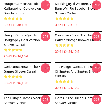
Hunger Games Qualität
Mockingjay, If We Burn, You
-20%
-20%
Kalligraphie - Goldversion
Burn With Us Baseball Sleeve
Duschvorhang
Shower Curtain
30,61 £ - 36,10 £
30,61 £ - 36,10 £
Hunger Games Quality
Coriolanus Snow The Hunger
-20%
-20%
Calligraphy Gold Version
Games Vintage Shower Curtain
Shower Curtain
30,61 £ - 36,10 £
30,61 £ - 36,10 £
Coriolanus Snow – The Hunger
The Hunger Games The Ballad
-20%
-20%
Games Shower Curtain
Of Snakes And Snakes Shower
Curtain
30,61 £ - 36,10 £
30,61 £ - 36,10 £
The Hunger Games Mockingjay
Flora Of The Hunger Game
-20%
-20%
Shower Curtain
Shower Curtain