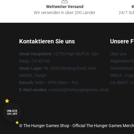
Weltweiter Versand
K
Wir versenden in über 200 Länder
24/7 Sch
Kontaktieren Sie uns
Unsere F
Unser Hauptbüro
: 12750 High Bluff Dr. San
Über uns
Diego, CA 92130
Allgemeine 
Unser Lager
: Nr. 3333 Nanjing Road, Hexi
Datenschutzr
District, Tianjin
DMCA - Copyr
Geruch
: 9AM – 5PM (Mon – Fri)
CA SB657: Li
E-Mail senden
: contact@thehungergames.shop
UNLOCK
10% OFF
© The Hunger Games Shop - Official The Hunger Games Merchan