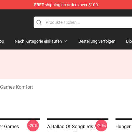
FREE
shipping on orders over $100
Merchandise Store
op
Nach Kategorie einkaufen
Bestellung verfolgen
Bl
 Games Komfort
-20%
-20%
er Games
A Ballad Of Songbirds And
Hunger