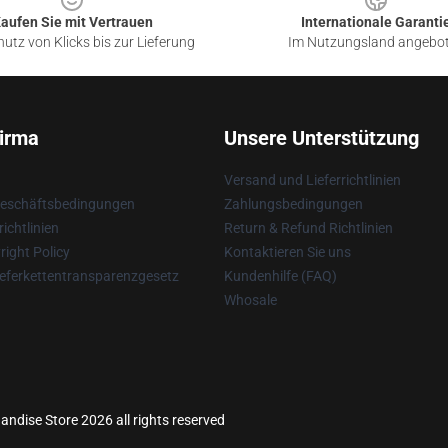
aufen Sie mit Vertrauen
Internationale Garanti
utz von Klicks bis zur Lieferung
Im Nutzungsland angebo
irma
Unsere Unterstützung
Versand und Lieferrichtlinien
Geschäftsbedingungen
Zahlungsbedingungen
ichtlinien
Return & Refund Richtlinien
ight Policy
Kontaktieren Sie uns
eferkettentransparenzgesetz
Kundenhilfe (FAQ)
Whosale
dise Store 2026 all rights reserved