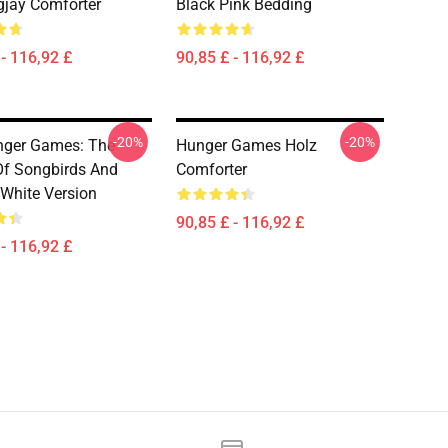
jay Comforter
Black Pink Bedding
 - 116,92 £
90,85 £ - 116,92 £
-20%
-20%
nger Games: The
Hunger Games Holz
Of Songbirds And
Comforter
White Version
90,85 £ - 116,92 £
 - 116,92 £