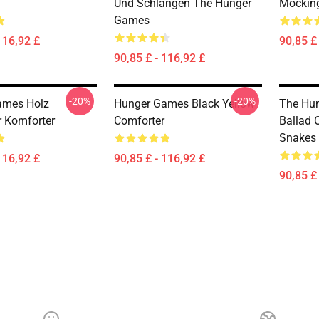
Und Schlangen The Hunger
Mocking
Games
116,92 £
90,85 £
90,85 £ - 116,92 £
-20%
-20%
ames Holz
Hunger Games Black Yellow
The Hu
 Komforter
Comforter
Ballad 
Snakes 
116,92 £
90,85 £ - 116,92 £
90,85 £