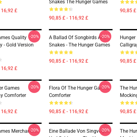
Snakes The Hunger Games
116,92 £
90,85 £
90,85 £ - 116,92 £
-20%
-20%
mes Quality
A Ballad Of Songbirds And
Hunger 
y - Gold Version
Snakes - The Hunger Games
Calligr
90,85 £ - 116,92 £
90,85 £
116,92 £
-20%
-20%
er Games
Flora Of The Hunger Games
The Hun
y Comforter
Comforter
Mockin
116,92 £
90,85 £ - 116,92 £
90,85 £
-20%
-20%
ames Merchandise
Eine Ballade Von Singvögeln
The Hu