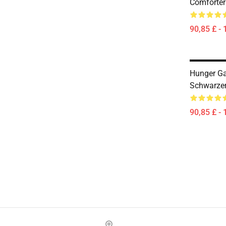
Comforter
90,85 £ - 
Hunger G
Schwarzer
90,85 £ - 
Footer