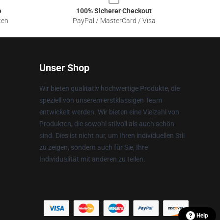
e
100% Sicherer Checkout
ten
PayPal / MasterCard / Visa
Unser Shop
Wir bieten qualitativ hochwertige Produkte, die
speziell von unserem erstklassigen Team
entwickelt werden. Wir bieten eine Vielzahl von
Produkten, die sowohl stilvoll als auch schön
sind. Dies ist nicht nur, um Ihren individuellen Stil
zu zeigen, sondern auch für Sie, Ihre
Individualität mit anderen zu teilen.
Help