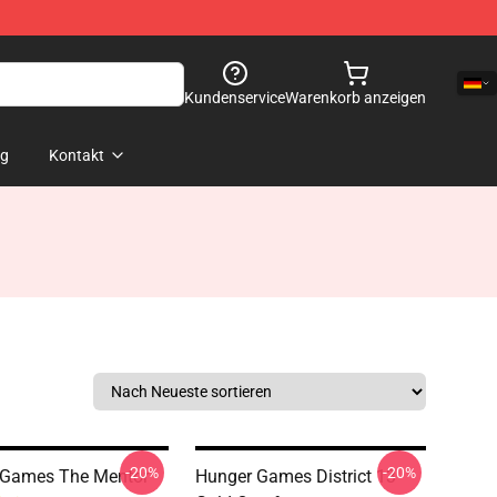
Kundenservice
Warenkorb anzeigen
og
Kontakt
-20%
-20%
 Games The Mentor
Hunger Games District 13