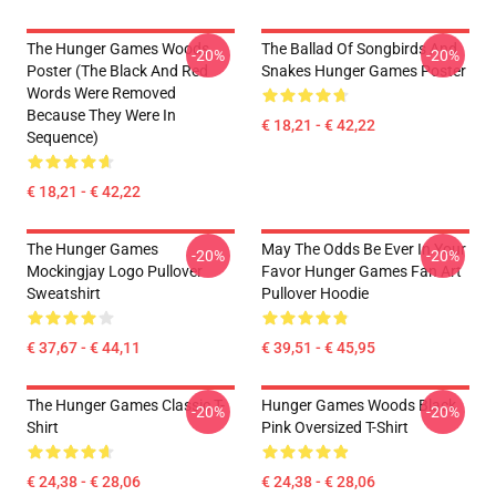
The Hunger Games Woods
The Ballad Of Songbirds And
-20%
-20%
Poster (The Black And Red
Snakes Hunger Games Poster
Words Were Removed
Because They Were In
€ 18,21 - € 42,22
Sequence)
€ 18,21 - € 42,22
The Hunger Games
May The Odds Be Ever In Your
-20%
-20%
Mockingjay Logo Pullover
Favor Hunger Games Fan Art
Sweatshirt
Pullover Hoodie
€ 37,67 - € 44,11
€ 39,51 - € 45,95
The Hunger Games Classic T-
Hunger Games Woods Black
-20%
-20%
Shirt
Pink Oversized T-Shirt
€ 24,38 - € 28,06
€ 24,38 - € 28,06