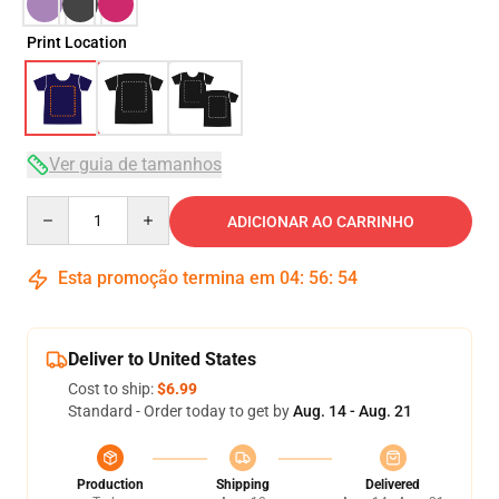
Print Location
Ver guia de tamanhos
Quantity
ADICIONAR AO CARRINHO
Esta promoção termina em
04
:
56
:
54
Deliver to United States
Cost to ship:
$6.99
Standard - Order today to get by
Aug. 14 - Aug. 21
Production
Shipping
Delivered