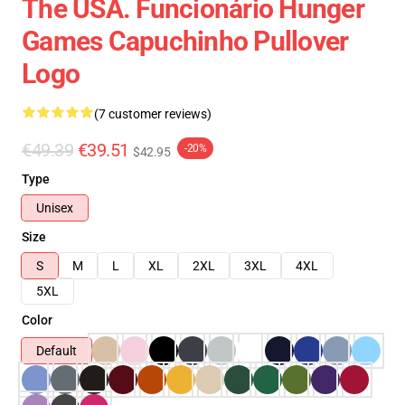
The USA. Funcionário Hunger
Games Capuchinho Pullover
Logo
(7 customer reviews)
€49.39
€39.51
-20%
$42.95
Type
Unisex
Size
S
M
L
XL
2XL
3XL
4XL
5XL
Color
Default