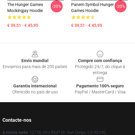
The Hunger Games
Panem Symbol Hunger
-20%
-20%
Mockingjay Hoodie
Games Hoodie
€ 39,51 - € 45,95
€ 39,51 - € 45,95
Footer
Envio mundial
Compre com confiança
Enviamos para mais de 200 países
Protegido 24/7, do clique à
entrega
Garantia internacional
Pagamento 100% seguro
Oferecido no país de uso
PayPal / MasterCard / Visa
Contacte-nos
A nossa sede
: 12750 Alto Bluff Dr. San Diego, CA 92130