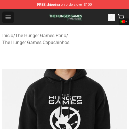
FREE
shipping on orders over $100
The Hunger Games Shop - Official The Hunger Games Me
Open menu
Início
/
The Hunger Games Pano
/
The Hunger Games Capuchinhos