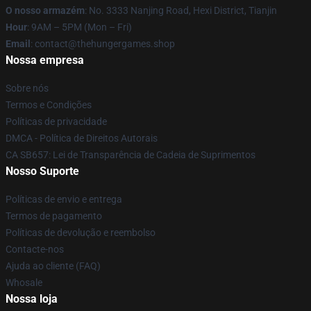
O nosso armazém
: No. 3333 Nanjing Road, Hexi District, Tianjin
Hour
: 9AM – 5PM (Mon – Fri)
Email
: contact@thehungergames.shop
Nossa empresa
Sobre nós
Termos e Condições
Políticas de privacidade
DMCA - Política de Direitos Autorais
CA SB657: Lei de Transparência de Cadeia de Suprimentos
Nosso Suporte
Políticas de envio e entrega
Termos de pagamento
Políticas de devolução e reembolso
Contacte-nos
Ajuda ao cliente (FAQ)
Whosale
Nossa loja