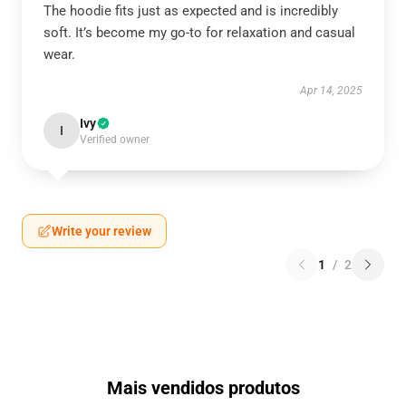
The hoodie fits just as expected and is incredibly
soft. It’s become my go-to for relaxation and casual
wear.
Apr 14, 2025
Ivy
I
Verified owner
Write your review
1
/
2
Mais vendidos produtos