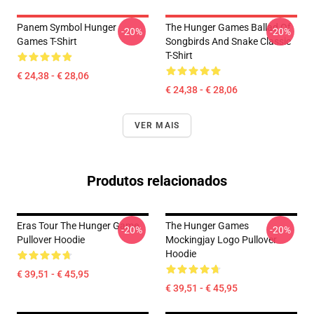
Panem Symbol Hunger
The Hunger Games Ballad Of
-20%
-20%
Games T-Shirt
Songbirds And Snake Classic
T-Shirt
€ 24,38 - € 28,06
€ 24,38 - € 28,06
VER MAIS
Produtos relacionados
Eras Tour The Hunger Game
The Hunger Games
-20%
-20%
Pullover Hoodie
Mockingjay Logo Pullover
Hoodie
€ 39,51 - € 45,95
€ 39,51 - € 45,95