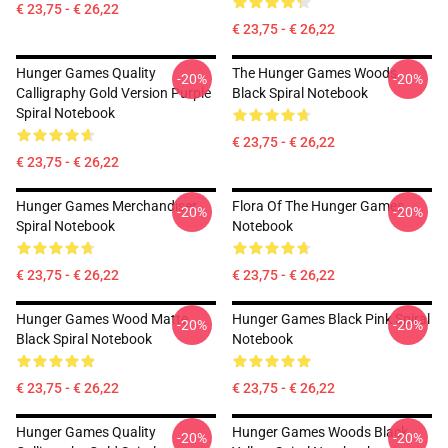
€ 23,75 - € 26,22
€ 23,75 - € 26,22
Hunger Games Quality
The Hunger Games Woods
-20%
-20%
Calligraphy Gold Version Purple
Black Spiral Notebook
Spiral Notebook
€ 23,75 - € 26,22
€ 23,75 - € 26,22
Hunger Games Merchandiser
Flora Of The Hunger Games
-20%
-20%
Spiral Notebook
Notebook
€ 23,75 - € 26,22
€ 23,75 - € 26,22
Hunger Games Wood Matte
Hunger Games Black Pink Spiral
-20%
-20%
Black Spiral Notebook
Notebook
€ 23,75 - € 26,22
€ 23,75 - € 26,22
Hunger Games Quality
Hunger Games Woods Black
-20%
-20%