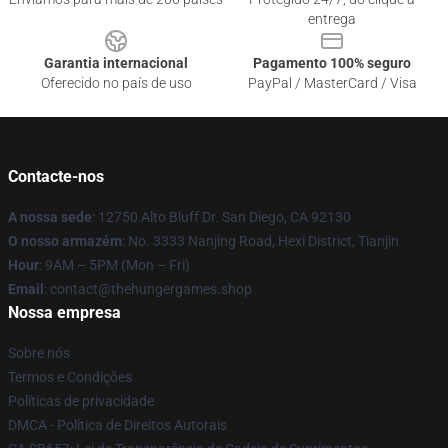
entrega
Garantia internacional
Pagamento 100% seguro
Oferecido no país de uso
PayPal / MasterCard / Visa
Contacte-nos
A nossa sede
: 12750 Alto Bluff Dr. San Diego, CA 92130
O nosso armazém
: No. 3333 Nanjing Road, Hexi District, Tianjin
Hour
: 9AM – 5PM (Mon – Fri)
Email
: contact@thehungergames.shop
Nossa empresa
Sobre nós
Termos e Condições
Políticas de privacidade
DMCA - Política de Direitos Autorais