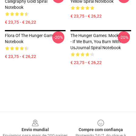
Calligraphy Gold Spiral
Yellow Spiral Notebook
Notebook
€ 23,75 - € 26,22
€ 23,75 - € 26,22
Flora Of The Hunger Games
The Hunger Games: Mockingjay
-20%
-20%
Notebook
- If We Burn, You Burn With
UsJournal Spiral Notebook
€ 23,75 - € 26,22
€ 23,75 - € 26,22
Footer
Envio mundial
Compre com confiança
Enviamos para mais de 200 países
Protegido 24/7, do clique à