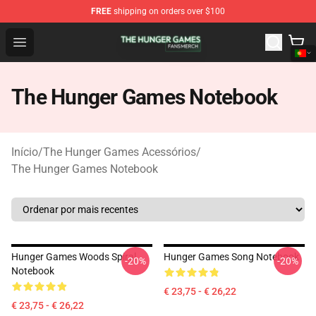
FREE
shipping on orders over $100
The Hunger Games Shop - Official The Hunger Games Me
Open menu
The Hunger Games Notebook
Início
/
The Hunger Games Acessórios
/
The Hunger Games Notebook
Hunger Games Woods Spiral
Hunger Games Song Notebook
-20%
-20%
Notebook
€ 23,75 - € 26,22
€ 23,75 - € 26,22