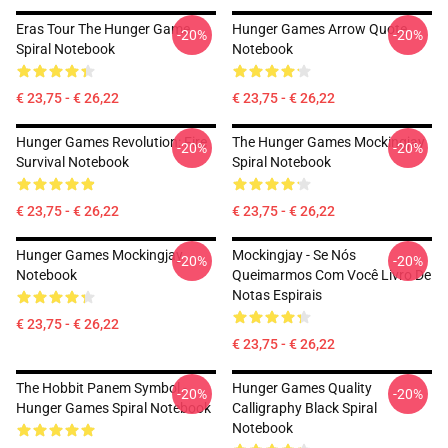
Eras Tour The Hunger Game
Hunger Games Arrow Quote
-20%
-20%
Spiral Notebook
Notebook
€ 23,75 - € 26,22
€ 23,75 - € 26,22
Hunger Games Revolution: Fire
The Hunger Games Mockingjay
-20%
-20%
Survival Notebook
Spiral Notebook
€ 23,75 - € 26,22
€ 23,75 - € 26,22
Hunger Games Mockingjay
Mockingjay - Se Nós
-20%
-20%
Notebook
Queimarmos Com Você Livro De
Notas Espirais
€ 23,75 - € 26,22
€ 23,75 - € 26,22
The Hobbit Panem Symbol -
Hunger Games Quality
-20%
-20%
Hunger Games Spiral Notebook
Calligraphy Black Spiral
Notebook