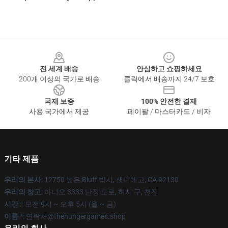
Footer
전 세계 배송
안심하고 쇼핑하세요
200개 이상의 국가로 배송
클릭에서 배송까지 24/7 보호
국제 보증
100% 안전한 결제
사용 국가에서 제공
페이팔 / 마스터카드 / 비자
기타 제품
우리의 본사
: 12750 높은 Bluff 박사, 샌디에고, CA 92130
우리의 창고
: 아니오 3333 난징 도로, 허시 구, 천진
시간 :
: 오전 9시 ~ 오후 5시 (월 ~ 금)
이름 *
: 연락처@thehungergames.shop